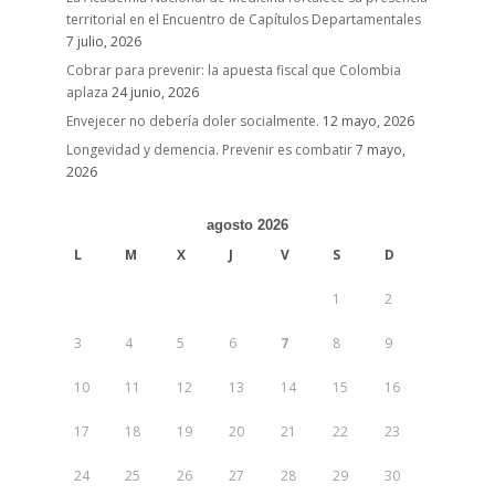
territorial en el Encuentro de Capítulos Departamentales
7 julio, 2026
Cobrar para prevenir: la apuesta fiscal que Colombia
aplaza
24 junio, 2026
Envejecer no debería doler socialmente.
12 mayo, 2026
Longevidad y demencia. Prevenir es combatir
7 mayo,
2026
agosto 2026
L
M
X
J
V
S
D
1
2
3
4
5
6
7
8
9
10
11
12
13
14
15
16
17
18
19
20
21
22
23
24
25
26
27
28
29
30