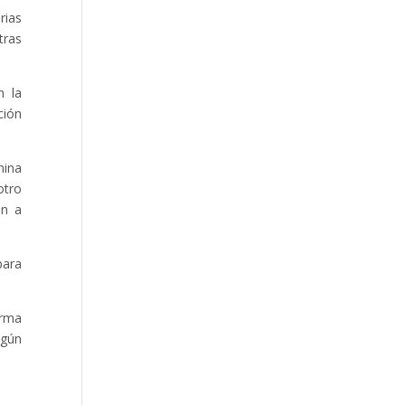
rias
tras
n la
ción
mina
otro
ón a
para
orma
ngún