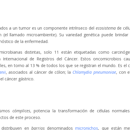
iados a un tumor es un componente intrínseco del
ecosistema
de célu
 (el llamado microambiente). Su variedad genética puede brindar
nóstico de la enfermedad.
icrobianas distintas, solo 11 están etiquetadas como carcinóg
 Internacional de Registros del Cáncer. Estos oncomicrobios ca
s, en torno al 13 % de todos los que se registran el mundo. Es el 
nii
, asociados al cáncer de cólon; la
Chlamydia pneumoniae
, con e
el cáncer gástrico.
nismos
cómplices
, potencia la transformación de células normale
ectos de este proceso.
 distribuyen en
barrios
denominados
micronichos
, que están m