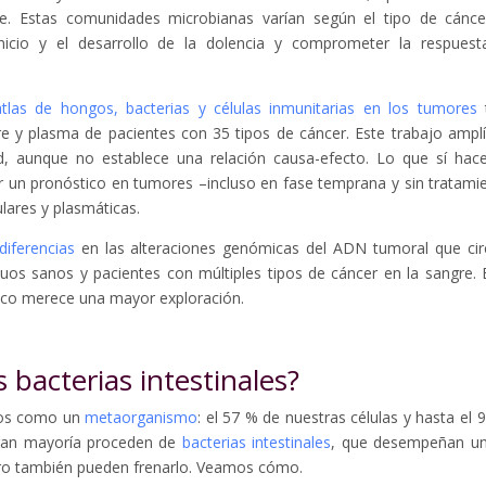
une. Estas comunidades microbianas varían según el tipo de cánce
 inicio y el desarrollo de la dolencia y comprometer la respuest
atlas de hongos, bacterias y células inmunitarias en los tumores
t
re y plasma de pacientes con 35 tipos de cáncer. Este trabajo amplí
 aunque no establece una relación causa-efecto. Lo que sí hac
er un pronóstico en tumores –incluso en fase temprana y sin tratami
sulares y plasmáticas.
iferencias
en las alteraciones genómicas del ADN tumoral que cir
duos sanos y pacientes con múltiples tipos de cáncer en la sangre. 
ico merece una mayor exploración.
bacterias intestinales?
dos como un
metaorganismo
: el 57 % de nuestras células y hasta el 
gran mayoría proceden de
bacterias intestinales
, que desempeñan un
ero también pueden frenarlo. Veamos cómo.