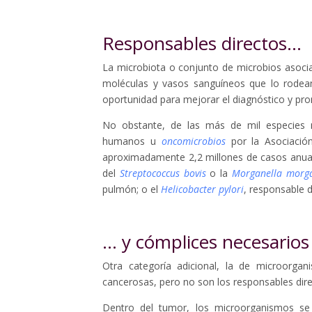
Responsables directos…
La microbiota o conjunto de microbios asoc
moléculas y vasos sanguíneos que lo rodean
oportunidad para mejorar el diagnóstico y pro
No obstante, de las más de mil especies m
humanos u
oncomicrobios
por la Asociación
aproximadamente 2,2 millones de casos anuale
del
Streptococcus bovis
o la
Morganella morga
pulmón; o el
Helicobacter pylori
, responsable d
… y cómplices necesarios
Otra categoría adicional, la de microorga
cancerosas, pero no son los responsables dir
Dentro del tumor, los microorganismos se