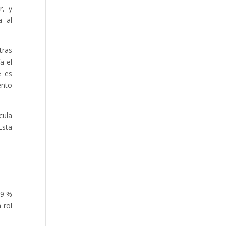
r, y
a al
ras
a el
e es
ento
cula
Esta
99 %
 rol