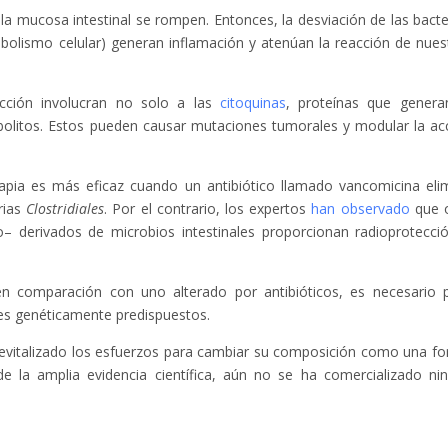
 la mucosa intestinal se rompen. Entonces, la desviación de las bacte
bolismo celular) generan inflamación y atenúan la reacción de nues
cción involucran no solo a las
citoquinas
, proteínas que genera
abolitos. Estos pueden causar mutaciones tumorales y modular la ac
apia es más eficaz cuando un antibiótico llamado vancomicina eli
rias
Clostridiales
. Por el contrario, los expertos
han observado
que 
o– derivados de microbios intestinales proporcionan radioprotecci
en comparación con uno alterado por antibióticos, es necesario 
s genéticamente predispuestos.
 revitalizado los esfuerzos para cambiar su composición como una f
e la amplia evidencia científica, aún no se ha comercializado ni