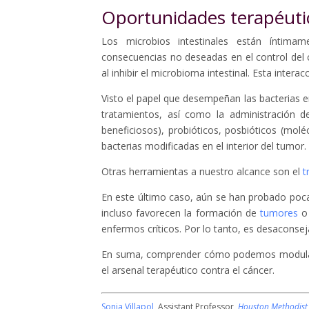
Oportunidades terapéuti
Los microbios intestinales están íntima
consecuencias no deseadas en el control del c
al inhibir el microbioma intestinal. Esta int
Visto el papel que desempeñan las bacterias e
tratamientos, así como la administración d
beneficiosos), probióticos, posbióticos (molé
bacterias modificadas en el interior del tumor.
Otras herramientas a nuestro alcance son el
t
En este último caso, aún se han probado poca
incluso favorecen la formación de
tumores
o
enfermos críticos. Por lo tanto, es desaconsej
En suma, comprender cómo podemos modular la
el arsenal terapéutico contra el cáncer.
Sonia Villapol
, Assistant Professor,
Houston Methodist 