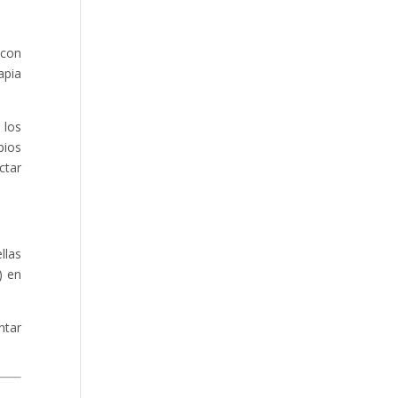
 con
apia
 los
bios
ctar
llas
) en
ntar