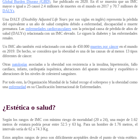
Global Burden Disease (GBD)
, fue publicado en 2020. En él se muestra que un IMC
mayor o igual a 25 causó 2.4 millones de muertes en el mundo en 2017 y 70.7 millones de
DALYs
.
Una DALY (
Disability Adjusted Life Years
por sus siglas en inglés) representa la pérdida
del equivalente a un año de salud completa debido a enfermedad, discapacidad o muerte
prematura. Las
enfermedades cardiovasculares
son la principal causa de pérdida de años de
salud (DALYs) relacionada con un IMC elevado. Le siguen la diabetes y las enfermedades
renales.
Un IMC alto también está relacionado con más de 450.000
muertes por cáncer
en el mundo
en 2019. De hecho, se considera que la obesidad es una de las causas de al menos 13 tipos
diferentes de cáncer.
Otras
patologías
asociadas a la obesidad son resistencia a la insulina, hipertensión, fallo
cardíaco, infarto, cardiopatía isquémica, alteraciones del aparato muscular y esquelético o
alteraciones de los niveles de colesterol sanguíneo.
Por todo esto, la Organización Mundial de la Salud recoge el sobrepeso y la obesidad como
una
enfermedad
en su Clasificación Internacional de Enfermedades.
¿Estética o salud?
Según los rangos de IMC con mínimo riesgo de mortalidad (20 a 24), una mujer de 1.62
metros de estatura podría pesar entre 52.5 y 63 kg. Para un hombre de 1.76 metros, el
intervalo sería de 62 a 74.3 Kg.
Estos amplios rangos de peso son difícilmente aceptables desde el punto de vista estético.