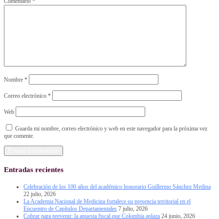
Comentario
*
Nombre
*
Correo electrónico
*
Web
Guarda mi nombre, correo electrónico y web en este navegador para la próxima vez
que comente.
Entradas recientes
Celebración de los 100 años del académico honorario Guillermo Sánchez Medina
22 julio, 2026
La Academia Nacional de Medicina fortalece su presencia territorial en el
Encuentro de Capítulos Departamentales
7 julio, 2026
Cobrar para prevenir: la apuesta fiscal que Colombia aplaza
24 junio, 2026