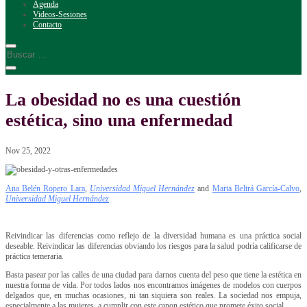
Agenda
Videos-Sesiones
Contacto
La obesidad no es una cuestión
estética, sino una enfermedad
Nov 25, 2022
Ana Belén Ropero Lara
,
Universidad Miguel Hernández
and
Marta Beltrá García-Calvo
,
Universidad Miguel Hernández
Reivindicar las diferencias como reflejo de la diversidad humana es una práctica social
deseable. Reivindicar las diferencias obviando los riesgos para la salud podría calificarse de
práctica temeraria.
Basta pasear por las calles de una ciudad para darnos cuenta del peso que tiene la estética en
nuestra forma de vida. Por todos lados nos encontramos imágenes de modelos con cuerpos
delgados que, en muchas ocasiones, ni tan siquiera son reales. La sociedad nos empuja,
especialmente a las mujeres, a cumplir con este canon estético que promete éxito social.