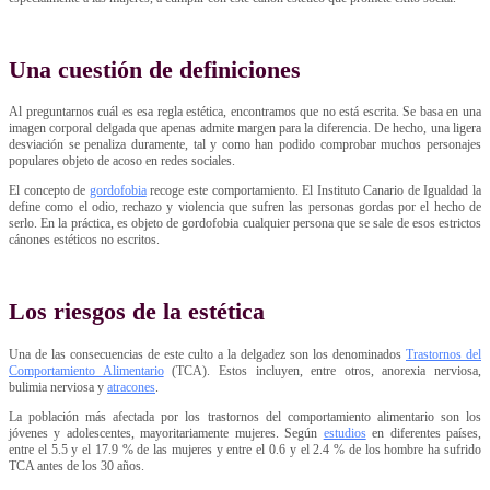
Una cuestión de definiciones
Al preguntarnos cuál es esa regla estética, encontramos que no está escrita. Se basa en una
imagen corporal delgada que apenas admite margen para la diferencia. De hecho, una ligera
desviación se penaliza duramente, tal y como han podido comprobar muchos personajes
populares objeto de acoso en redes sociales.
El concepto de
gordofobia
recoge este comportamiento. El Instituto Canario de Igualdad la
define como el odio, rechazo y violencia que sufren las personas gordas por el hecho de
serlo. En la práctica, es objeto de gordofobia cualquier persona que se sale de esos estrictos
cánones estéticos no escritos.
Los riesgos de la estética
Una de las consecuencias de este culto a la delgadez son los denominados
Trastornos del
Comportamiento Alimentario
(TCA). Estos incluyen, entre otros, anorexia nerviosa,
bulimia nerviosa y
atracones
.
La población más afectada por los trastornos del comportamiento alimentario son los
jóvenes y adolescentes, mayoritariamente mujeres. Según
estudios
en diferentes países,
entre el 5.5 y el 17.9 % de las mujeres y entre el 0.6 y el 2.4 % de los hombre ha sufrido
TCA antes de los 30 años.