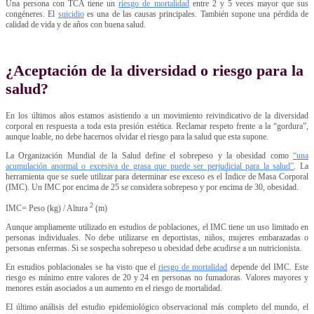
Una persona con TCA tiene un
riesgo de mortalidad
entre 2 y 5 veces mayor que sus
congéneres. El
suicidio
es una de las causas principales. También supone una pérdida de
calidad de vida y de años con buena salud.
¿Aceptación de la diversidad o riesgo para la
salud?
En los últimos años estamos asistiendo a un movimiento reivindicativo de la diversidad
corporal en respuesta a toda esta presión estética. Reclamar respeto frente a la “gordura”,
aunque loable, no debe hacernos olvidar el riesgo para la salud que esta supone.
La Organización Mundial de la Salud define el sobrepeso y la obesidad como
“una
acumulación anormal o excesiva de grasa que puede ser perjudicial para la salud”
. La
herramienta que se suele utilizar para determinar ese exceso es el Índice de Masa Corporal
(IMC). Un IMC por encima de 25 se considera sobrepeso y por encima de 30, obesidad.
2
IMC= Peso (kg) / Altura
(m)
Aunque ampliamente utilizado en estudios de poblaciones, el IMC tiene un uso limitado en
personas individuales. No debe utilizarse en deportistas, niños, mujeres embarazadas o
personas enfermas. Si se sospecha sobrepeso u obesidad debe acudirse a un nutricionista.
En estudios poblacionales se ha visto que el
riesgo de mortalidad
depende del IMC. Este
riesgo es mínimo entre valores de 20 y 24 en personas no fumadoras. Valores mayores y
menores están asociados a un aumento en el riesgo de mortalidad.
El último análisis del estudio epidemiológico observacional más completo del mundo, el