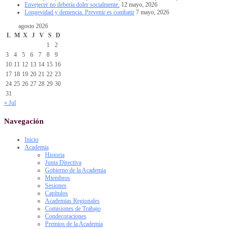
Envejecer no debería doler socialmente.
12 mayo, 2026
Longevidad y demencia. Prevenir es combatir
7 mayo, 2026
agosto 2026
L
M
X
J
V
S
D
1
2
3
4
5
6
7
8
9
10
11
12
13
14
15
16
17
18
19
20
21
22
23
24
25
26
27
28
29
30
31
« Jul
Navegación
Inicio
Academia
Historia
Junta Directiva
Gobierno de la Academia
Miembros
Sesiones
Capítulos
Academias Regionales
Comisiones de Trabajo
Condecoraciones
Premios de la Academia