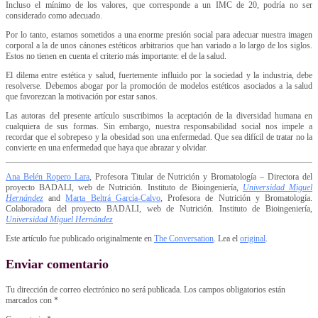
Incluso el mínimo de los valores, que corresponde a un IMC de 20, podría no ser
considerado como adecuado.
Por lo tanto, estamos sometidos a una enorme presión social para adecuar nuestra imagen
corporal a la de unos cánones estéticos arbitrarios que han variado a lo largo de los siglos.
Estos no tienen en cuenta el criterio más importante: el de la salud.
El dilema entre estética y salud, fuertemente influido por la sociedad y la industria, debe
resolverse. Debemos abogar por la promoción de modelos estéticos asociados a la salud
que favorezcan la motivación por estar sanos.
Las autoras del presente artículo suscribimos la aceptación de la diversidad humana en
cualquiera de sus formas. Sin embargo, nuestra responsabilidad social nos impele a
recordar que el sobrepeso y la obesidad son una enfermedad. Que sea difícil de tratar no la
convierte en una enfermedad que haya que abrazar y olvidar.
Ana Belén Ropero Lara
, Profesora Titular de Nutrición y Bromatología – Directora del
proyecto BADALI, web de Nutrición. Instituto de Bioingeniería,
Universidad Miguel
Hernández
and
Marta Beltrá García-Calvo
, Profesora de Nutrición y Bromatología.
Colaboradora del proyecto BADALI, web de Nutrición. Instituto de Bioingeniería,
Universidad Miguel Hernández
Este artículo fue publicado originalmente en
The Conversation
. Lea el
original
.
Enviar comentario
Tu dirección de correo electrónico no será publicada.
Los campos obligatorios están
marcados con
*