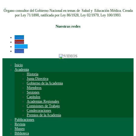
Órgano consultor del Gobierno Nacional en temas de Salud y Educación Médica.
Creada
por Ley 71/1890, ratificada por Ley 86/1928, Ley 02/1979, Ley 100/1993.
Nuestras redes
Seguir
Seguir
Seguir
Seguir
Inicio
Academia
Historia
Junta Directiva
Gobierno de la Academia
Miembros
Sesiones
Capítulos
Academias Regionales
Comisiones de Trabajo
Condecoraciones
Premios de la Academia
Publicaciones
Revista
Museo
Biblioteca