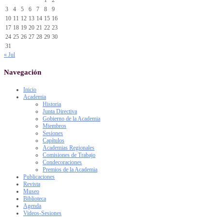
1
2
3
4
5
6
7
8
9
10
11
12
13
14
15
16
17
18
19
20
21
22
23
24
25
26
27
28
29
30
31
« Jul
Navegación
Inicio
Academia
Historia
Junta Directiva
Gobierno de la Academia
Miembros
Sesiones
Capítulos
Academias Regionales
Comisiones de Trabajo
Condecoraciones
Premios de la Academia
Publicaciones
Revista
Museo
Biblioteca
Agenda
Videos-Sesiones