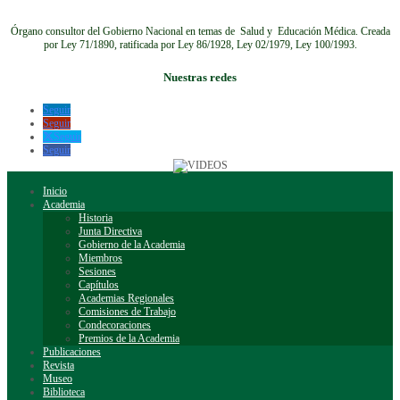
Órgano consultor del Gobierno Nacional en temas de Salud y Educación Médica.
Creada
por Ley 71/1890, ratificada por Ley 86/1928, Ley 02/1979, Ley 100/1993.
Nuestras redes
Seguir
Seguir
Seguir
Seguir
Inicio
Academia
Historia
Junta Directiva
Gobierno de la Academia
Miembros
Sesiones
Capítulos
Academias Regionales
Comisiones de Trabajo
Condecoraciones
Premios de la Academia
Publicaciones
Revista
Museo
Biblioteca