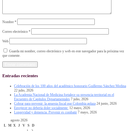
Nombre
*
Correo electrónico
*
Web
Guarda mi nombre, correo electrónico y web en este navegador para la próxima vez
que comente.
Entradas recientes
Celebración de los 100 años del académico honorario Guillermo Sánchez Medina
22 julio, 2026
La Academia Nacional de Medicina fortalece su presencia territorial en el
Encuentro de Capítulos Departamentales
7 julio, 2026
Cobrar para prevenir: la apuesta fiscal que Colombia aplaza
24 junio, 2026
Envejecer no debería doler socialmente.
12 mayo, 2026
Longevidad y demencia. Prevenir es combatir
7 mayo, 2026
agosto 2026
L
M
X
J
V
S
D