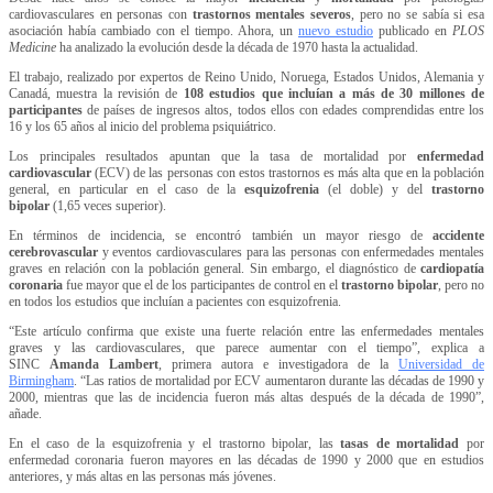
cardiovasculares en personas con
trastornos mentales severos
, pero no se sabía si esa
asociación había cambiado con el tiempo. Ahora, un
nuevo estudio
publicado en
PLOS
Medicine
ha analizado la evolución desde la década de 1970 hasta la actualidad.
El trabajo, realizado por expertos de Reino Unido, Noruega, Estados Unidos, Alemania y
Canadá, muestra la revisión de
108 estudios que incluían a más de 30 millones de
participantes
de países de ingresos altos, todos ellos con edades comprendidas entre los
16 y los 65 años al inicio del problema psiquiátrico.
Los principales resultados apuntan que la tasa de mortalidad por
enfermedad
cardiovascular
(ECV) de las personas con estos trastornos es más alta que en la población
general, en particular en el caso de la
esquizofrenia
(el doble) y del
trastorno
bipolar
(1,65 veces superior).
En términos de incidencia, se encontró también un mayor riesgo de
accidente
cerebrovascular
y eventos cardiovasculares para las personas con enfermedades mentales
graves en relación con la población general. Sin embargo, el diagnóstico de
cardiopatía
coronaria
fue mayor que el de los participantes de control en el
trastorno bipolar
, pero no
en todos los estudios que incluían a pacientes con esquizofrenia.
“Este artículo confirma que existe una fuerte relación entre las enfermedades mentales
graves y las cardiovasculares, que parece aumentar con el tiempo”, explica a
SINC
Amanda Lambert
, primera autora e investigadora de la
Universidad de
Birmingham
. “Las ratios de mortalidad por ECV aumentaron durante las décadas de 1990 y
2000, mientras que las de incidencia fueron más altas después de la década de 1990”,
añade.
En el caso de la esquizofrenia y el trastorno bipolar, las
tasas de mortalidad
por
enfermedad coronaria fueron mayores en las décadas de 1990 y 2000 que en estudios
anteriores, y más altas en las personas más jóvenes.