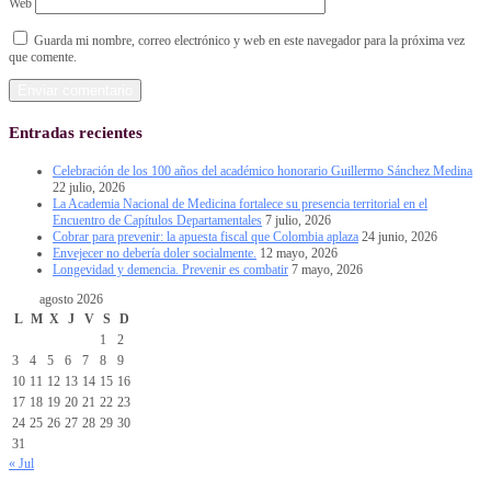
Web
Guarda mi nombre, correo electrónico y web en este navegador para la próxima vez
que comente.
Entradas recientes
Celebración de los 100 años del académico honorario Guillermo Sánchez Medina
22 julio, 2026
La Academia Nacional de Medicina fortalece su presencia territorial en el
Encuentro de Capítulos Departamentales
7 julio, 2026
Cobrar para prevenir: la apuesta fiscal que Colombia aplaza
24 junio, 2026
Envejecer no debería doler socialmente.
12 mayo, 2026
Longevidad y demencia. Prevenir es combatir
7 mayo, 2026
agosto 2026
L
M
X
J
V
S
D
1
2
3
4
5
6
7
8
9
10
11
12
13
14
15
16
17
18
19
20
21
22
23
24
25
26
27
28
29
30
31
« Jul