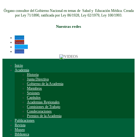
Órgano consultor del Gobierno Nacional en temas de Salud y Educación Médica.
Creada
por Ley 71/1890, ratificada por Ley 86/1928, Ley 02/1979, Ley 100/1993.
Nuestras redes
Seguir
Seguir
Seguir
Seguir
Inicio
Academia
Historia
Junta Directiva
Gobierno de la Academia
Miembros
Sesiones
Capítulos
Academias Regionales
Comisiones de Trabajo
Condecoraciones
Premios de la Academia
Publicaciones
Revista
Museo
Biblioteca