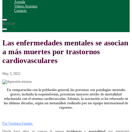
Agenda
Videos-Sesiones
Contacto
Las enfermedades mentales se asocian
a más muertes por trastornos
cardiovasculares
May 5, 2022
En comparación con la población general, las personas con patologías mentales
graves, incluida la esquizofrenia, presentan mayores niveles de mortalidad
relacionada con el sistema cardiovascular. Además, la asociación se ha reforzado en
las últimas décadas, según un metanálisis realizado por un equipo internacional de
expertos.
Por Verónica Fuentes
Desde hace años se conoce la mayor
incidencia
y
mortalidad
por patologías