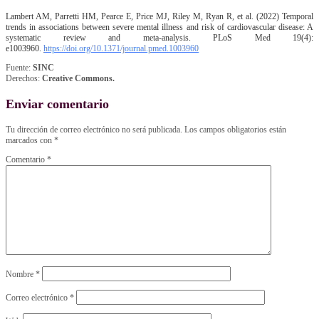
Lambert AM, Parretti HM, Pearce E, Price MJ, Riley M, Ryan R, et al. (2022) Temporal
trends in associations between severe mental illness and risk of cardiovascular disease: A
systematic review and meta-analysis. PLoS Med 19(4):
e1003960.
https://doi.org/10.1371/journal.pmed.1003960
Fuente:
SINC
Derechos:
Creative Commons.
Enviar comentario
Tu dirección de correo electrónico no será publicada.
Los campos obligatorios están
marcados con
*
Comentario
*
Nombre
*
Correo electrónico
*