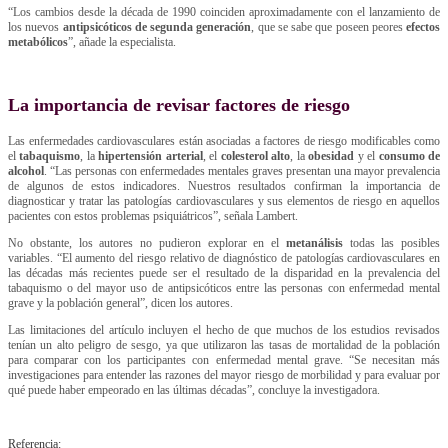
“Los cambios desde la década de 1990 coinciden aproximadamente con el lanzamiento de
los nuevos
antipsicóticos de segunda generación
, que se sabe que poseen peores
efectos
metabólicos
”, añade la especialista.
La importancia de revisar factores de riesgo
Las enfermedades cardiovasculares están asociadas a factores de riesgo modificables como
el
tabaquismo
, la
hipertensión arterial
, el
colesterol alto
, la
obesidad
y el
consumo de
alcohol
. “Las personas con enfermedades mentales graves presentan una mayor prevalencia
de algunos de estos indicadores. Nuestros resultados confirman la importancia de
diagnosticar y tratar las patologías cardiovasculares y sus elementos de riesgo en aquellos
pacientes con estos problemas psiquiátricos”, señala Lambert.
No obstante, los autores no pudieron explorar en el
metanálisis
todas las posibles
variables. “El aumento del riesgo relativo de diagnóstico de patologías cardiovasculares en
las décadas más recientes puede ser el resultado de la disparidad en la prevalencia del
tabaquismo o del mayor uso de antipsicóticos entre las personas con enfermedad mental
grave y la población general”, dicen los autores.
Las limitaciones del artículo incluyen el hecho de que muchos de los estudios revisados
tenían un alto peligro de sesgo, ya que utilizaron las tasas de mortalidad de la población
para comparar con los participantes con enfermedad mental grave. “Se necesitan más
investigaciones para entender las razones del mayor riesgo de morbilidad y para evaluar por
qué puede haber empeorado en las últimas décadas”, concluye la investigadora.
Referencia: