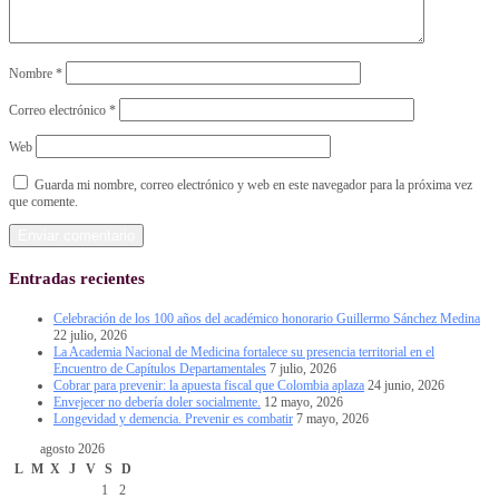
Nombre
*
Correo electrónico
*
Web
Guarda mi nombre, correo electrónico y web en este navegador para la próxima vez
que comente.
Entradas recientes
Celebración de los 100 años del académico honorario Guillermo Sánchez Medina
22 julio, 2026
La Academia Nacional de Medicina fortalece su presencia territorial en el
Encuentro de Capítulos Departamentales
7 julio, 2026
Cobrar para prevenir: la apuesta fiscal que Colombia aplaza
24 junio, 2026
Envejecer no debería doler socialmente.
12 mayo, 2026
Longevidad y demencia. Prevenir es combatir
7 mayo, 2026
agosto 2026
L
M
X
J
V
S
D
1
2