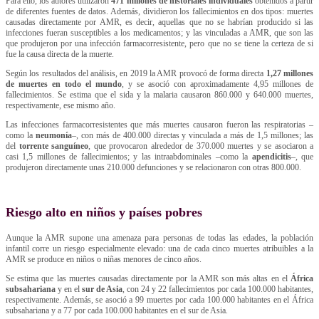
Para ello, los autores utilizaron
471 millones de historiales individuales
obtenidos a partir
de diferentes fuentes de datos. Además, dividieron los fallecimientos en dos tipos: muertes
causadas directamente por AMR, es decir, aquellas que no se habrían producido si las
infecciones fueran susceptibles a los medicamentos; y las vinculadas a AMR, que son las
que produjeron por una infección farmacorresistente, pero que no se tiene la certeza de si
fue la causa directa de la muerte.
Según los resultados del análisis, en 2019 la AMR provocó de forma directa
1,27 millones
de muertes en todo el mundo
, y se asoció con aproximadamente 4,95 millones de
fallecimientos. Se estima que el sida y la malaria causaron 860.000 y 640.000 muertes,
respectivamente, ese mismo año.
Las infecciones farmacorresistentes que más muertes causaron fueron las respiratorias –
como la
neumonía
–, con más de 400.000 directas y vinculada a más de 1,5 millones; las
del
torrente sanguíneo
, que provocaron alrededor de 370.000 muertes y se asociaron a
casi 1,5 millones de fallecimientos; y las intraabdominales –como la
apendicitis
–, que
produjeron directamente unas 210.000 defunciones y se relacionaron con otras 800.000.
Riesgo alto en niños y países pobres
Aunque la AMR supone una amenaza para personas de todas las edades, la población
infantil corre un riesgo especialmente elevado: una de cada cinco muertes atribuibles a la
AMR se produce en niños o niñas menores de cinco años.
Se estima que las muertes causadas directamente por la AMR son más altas en el
África
subsahariana
y en el
sur de Asia
, con 24 y 22 fallecimientos por cada 100.000 habitantes,
respectivamente. Además, se asoció a 99 muertes por cada 100.000 habitantes en el África
subsahariana y a 77 por cada 100.000 habitantes en el sur de Asia.