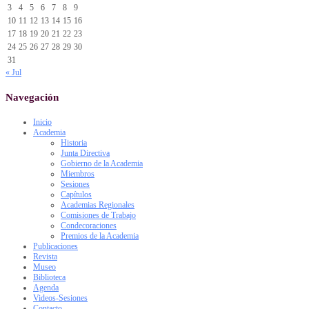
3
4
5
6
7
8
9
10
11
12
13
14
15
16
17
18
19
20
21
22
23
24
25
26
27
28
29
30
31
« Jul
Navegación
Inicio
Academia
Historia
Junta Directiva
Gobierno de la Academia
Miembros
Sesiones
Capítulos
Academias Regionales
Comisiones de Trabajo
Condecoraciones
Premios de la Academia
Publicaciones
Revista
Museo
Biblioteca
Agenda
Videos-Sesiones
Contacto