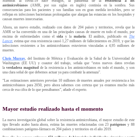
Mientras la covid-19 hace estragos, la pandemia de la
resistencia a los
antimicrobianos
(AMR, por sus siglas en inglés) continúa en la sombra. Sus
consecuencias para los pacientes y sus familias son en gran medida invisibles, pero se
reflejan en infecciones bacterianas prolongadas que alargan las estancias en los hospitales y
causan muertes innecesarias.
Ahora, un nuevo estudio, realizado con datos de 204 países y territorios, revela que la
AMR se ha convertido en una de las principales causas de muerte en todo el mundo, por
encima de enfermedades como el
sida
y la
malaria
. El análisis, publicado en
The
Lancet
, estima que esta resistencia causó 1,27 millones de fallecimientos en 2019, y que las
infecciones resistentes a los antimicrobianos estuvieron vinculadas a 4,95 millones de
muertes.
Chris Murray
, del Instituto de Métrica y Evaluación de la Salud de la Universidad de
Washington (EE UU) y coautor del trabajo, señala que “estos nuevos datos revelan
la
verdadera magnitud
de la resistencia a los antimicrobianos en todo el mundo, y son
una clara señal de que debemos actuar ya para combatir la amenaza”.
“Las estimaciones anteriores preveían 10 millones de muertes anuales por resistencia a los
antimicrobianos para 2050, pero ahora sabemos con certeza que ya estamos mucho más
cerca de esa cifra de lo que pensábamos”, añade el experto.
Mayor estudio realizado hasta el momento
La nueva investigación global sobre la resistencia antimicrobiana, el mayor estudio de este
tipo llevado acabo hasta ahora, estima las muertes relacionadas con 23
patógenos
y 88
combinaciones patógeno-fármaco en 204 países y territorios en el año 2019.