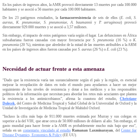
En los países de ingresos altos, la AMR provocó directamente 13 muertes por cada 100.000
habitantes y se asoció a 56 muertes por cada 100.000 habitantes.
De los 23 patógenos estudiados, la
farmacorresistencia
de seis de ellos (
E. coli
,
S.
aureus
,
K. pneumoniae
,
S. pneumoniae
,
A. baumannii
y
P. aeruginosa
) provocó
directamente 929.000 muertes y se asoció a 3,57 millones.
Sin embargo, el impacto de estos patógenos varía según el lugar. Las defunciones en África
subsahariana fueron causadas con mayor frecuencia por
S. pneumonia
(16 %) o
K.
pneumonia
(20 %), mientras que alrededor de la mitad de las muertes atribuibles a la ARM
en los países de ingresos altos fueron causadas por
S. aureus
(26 %) o
E. coli
(23 %).
Necesidad de actuar frente a esta amenaza
“Dado que la resistencia varía tan sustancialmente según el país y la región, es esencial
mejorar la recopilación de datos en todo el mundo para ayudarnos a hacer un mejor
seguimiento de los niveles de resistencia y dotar a los médicos y a los responsables
políticos de la información que necesitan para abordar los retos más acuciantes que plantea
la resistencia a los antimicrobianos”, afirma la coautora del estudio,
Christiane
Dolecek
, del Centro de Medicina Tropical y Salud Global de la Universidad de Oxford y la
Unidad de Investigación de Medicina Tropical de Mahidol Oxford.
“Incluso la cifra más baja de 911.000 muertes estimada por Murray y sus colegas es
superior a la del VIH, que atrae cerca de 50.000 millones de dólares al año. Sin embargo, el
gasto mundial para hacer frente a la AMR es probablemente mucho más bajo que eso”,
señala en un
comentario vinculado al estudio
Ramanan Laxminarayan
, del
Center for
Disease Dynamics, Economics & Policy
(EE UU).