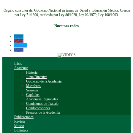
Órgano consultor del Gobierno Nacional en temas de Salud y Educación Médica.
Creada
por Ley 71/1890, ratificada por Ley 86/1928, Ley 02/1979, Ley 100/1993.
Nuestras redes
Seguir
Seguir
Seguir
Seguir
Inicio
Academia
Historia
Junta Directiva
Gobierno de la Academia
Miembros
Sesiones
Capítulos
Academias Regionales
Comisiones de Trabajo
Condecoraciones
Premios de la Academia
Publicaciones
Revista
Museo
Biblioteca