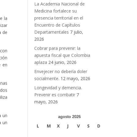
La Academia Nacional de
Medicina fortalece su
presencia territorial en el
e la
Encuentro de Capítulos
izar
Departamentales
7 julio,
a de
2026
Cobrar para prevenir: la
 con
apuesta fiscal que Colombia
ción
aplaza
24 junio, 2026
e en
Envejecer no debería doler
socialmente.
12 mayo, 2026
onas
Longevidad y demencia.
ados
Prevenir es combatir
7
liza
mayo, 2026
a un
agosto 2026
a un
L
M
X
J
V
S
D