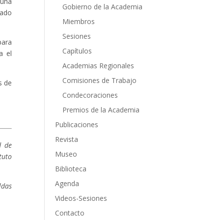
 una
Gobierno de la Academia
rado
Miembros
Sesiones
para
Capítulos
a el
Academias Regionales
Comisiones de Trabajo
s de
Condecoraciones
Premios de la Academia
Publicaciones
Revista
d de
Museo
tuto
Biblioteca
Agenda
ldas
Videos-Sesiones
Contacto