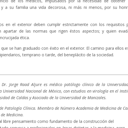
ificio de los médicos, impulsados por la necesidad de obtener
 y a su familia una vida decorosa, ni más ni menos, por su hon
s en el exterior deben cumplir estrictamente con los requisitos 
n apartar de las normas que rigen éstos aspectos; y quien evad
crucijada ética.
que se han graduado con éxito en el exterior. El camino para ellos e
piendarios, temprano o tarde, del beneplácito de la sociedad.
 Dr. Jorge Raad Aljure es médico patólogo clínico de la Universida
la Universidad Nacional de México, con estudios en virología en el Insti
rsidad de Caldas y Asociado de la Universidad de Manizales.
de Patología Clínica. Miembro de Número Academia de Medicina de Ca
 de Medicina.
l libre pensamiento como fundamento de la construcción del
tado convoca a profesionales en áreas distintas a la medicina, pero