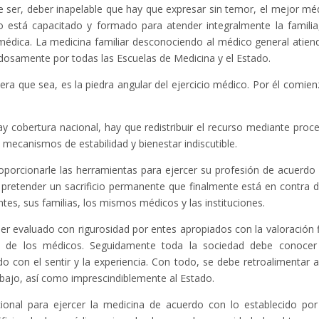
 ser, deber inapelable que hay que expresar sin temor, el mejor mé
o está capacitado y formado para atender integralmente la familia
médica. La medicina familiar desconociendo al médico general atien
dosamente por todas las Escuelas de Medicina y el Estado.
iera que sea, es la piedra angular del ejercicio médico. Por él comien
y cobertura nacional, hay que redistribuir el recurso mediante proc
mecanismos de estabilidad y bienestar indiscutible.
roporcionarle las herramientas para ejercer su profesión de acuerdo
 pretender un sacrificio permanente que finalmente está en contra d
ntes, sus familias, los mismos médicos y las instituciones.
ser evaluado con rigurosidad por entes apropiados con la valoración f
s de los médicos. Seguidamente toda la sociedad debe conocer
o con el sentir y la experiencia. Con todo, se debe retroalimentar a
bajo, así como imprescindiblemente al Estado.
ucional para ejercer la medicina de acuerdo con lo establecido por