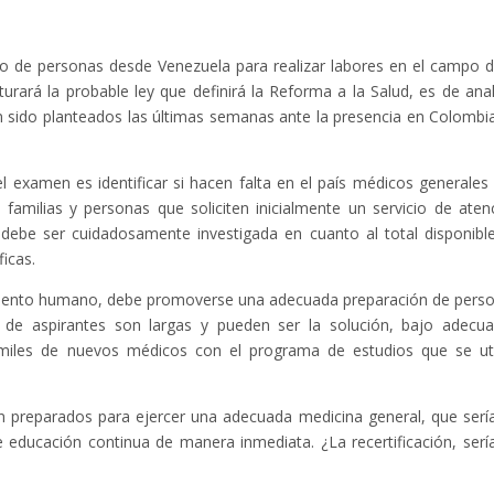
so de personas desde Venezuela para realizar labores en el campo d
turará la probable ley que definirá la Reforma a la Salud, es de anal
 sido planteados las últimas semanas ante la presencia en Colombi
 examen es identificar si hacen falta en el país médicos generales
 familias y personas que soliciten inicialmente un servicio de aten
debe ser cuidadosamente investigada en cuanto al total disponibl
icas.
l talento humano, debe promoverse una adecuada preparación de pers
as de aspirantes son largas y pueden ser la solución, bajo adecu
miles de nuevos médicos con el programa de estudios que se uti
n preparados para ejercer una adecuada medicina general, que serí
 educación continua de manera inmediata. ¿La recertificación, serí