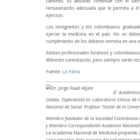
cánones. Es absurdo continuar con el sacr
remuneración adecuada que le permita a él
ejercicio.
Los inmigrantes y los colombianos graduado
ejercer la medicina en el país. No se debe
cumplimiento de los deberes termina en una en
Existen profesionales foráneos y colombianos 
diferente connotación, pero siempre serán reci
Fuente:
La Patria
El Académico
Caldas. Especialista en Laboratorio Clínico de 
Nacional de Salud. Profesor Titular de la Unive
Miembro fundador de la Sociedad Colombiana 
y Miembro Correspondiente Academia Nacional
La Academia Nacional de Medicina propende a
conocimiento. Este espacio del columnista invi