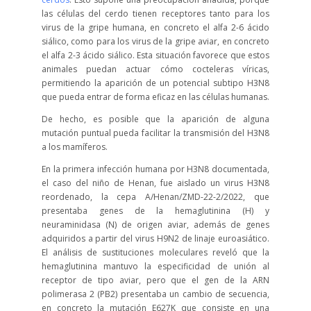
las células del cerdo tienen receptores tanto para los
virus de la gripe humana, en concreto el alfa 2-6 ácido
siálico, como para los virus de la gripe aviar, en concreto
el alfa 2-3 ácido siálico. Esta situación favorece que estos
animales puedan actuar cómo cocteleras víricas,
permitiendo la aparición de un potencial subtipo H3N8
que pueda entrar de forma eficaz en las células humanas.
De hecho, es posible que la aparición de alguna
mutación puntual pueda facilitar la transmisión del H3N8
a los mamíferos.
En la primera infección humana por H3N8 documentada,
el caso del niño de Henan, fue aislado un virus H3N8
reordenado, la cepa A/Henan/ZMD-22-2/2022, que
presentaba genes de la hemaglutinina (H) y
neuraminidasa (N) de origen aviar, además de genes
adquiridos a partir del virus H9N2 de linaje euroasiático.
El análisis de sustituciones moleculares reveló que la
hemaglutinina mantuvo la especificidad de unión al
receptor de tipo aviar, pero que el gen de la ARN
polimerasa 2 (PB2) presentaba un cambio de secuencia,
en concreto la mutación E627K que consiste en una