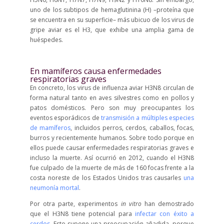
uno de los subtipos de hemaglutinina (H) –proteína que
se encuentra en su superficie– más ubicuo de los virus de
gripe aviar es el H3, que exhibe una amplia gama de
huéspedes.
En mamíferos causa enfermedades
respiratorias graves
En concreto, los virus de influenza aviar H3N8 circulan de
forma natural tanto en aves silvestres como en pollos y
patos domésticos. Pero son muy preocupantes los
eventos esporádicos de
transmisión a múltiples especies
de mamíferos
, incluidos perros, cerdos, caballos, focas,
burros y recientemente humanos. Sobre todo porque en
ellos puede causar enfermedades respiratorias graves e
incluso la muerte. Así ocurrió en 2012, cuando el H3N8
fue culpado de la muerte de más de 160 focas frente a la
costa noreste de los Estados Unidos tras causarles
una
neumonía mortal
.
Por otra parte, experimentos
in vitro
han demostrado
que el H3N8 tiene potencial para
infectar con éxito a
cerdos
. Esto supone una preocupación añadida, porque