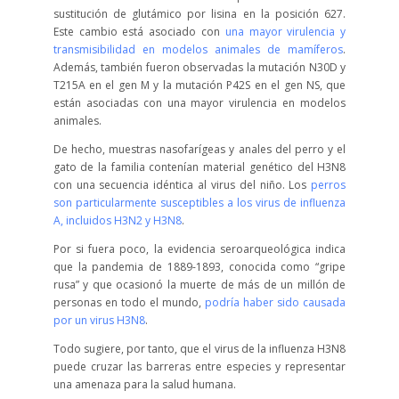
sustitución de glutámico por lisina en la posición 627.
Este cambio está asociado con
una mayor virulencia y
transmisibilidad en modelos animales de mamíferos
.
Además, también fueron observadas la mutación N30D y
T215A en el gen M y la mutación P42S en el gen NS, que
están asociadas con una mayor virulencia en modelos
animales.
De hecho, muestras nasofarígeas y anales del perro y el
gato de la familia contenían material genético del H3N8
con una secuencia idéntica al virus del niño. Los
perros
son particularmente susceptibles a los virus de influenza
A, incluidos H3N2 y H3N8
.
Por si fuera poco, la evidencia seroarqueológica indica
que la pandemia de 1889-1893, conocida como “gripe
rusa” y que ocasionó la muerte de más de un millón de
personas en todo el mundo,
podría haber sido causada
por un virus H3N8
.
Todo sugiere, por tanto, que el virus de la influenza H3N8
puede cruzar las barreras entre especies y representar
una amenaza para la salud humana.