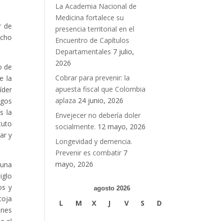
La Academia Nacional de
Medicina fortalece su
r de
presencia territorial en el
ucho
Encuentro de Capítulos
Departamentales
7 julio,
2026
o de
Cobrar para prevenir: la
e la
apuesta fiscal que Colombia
íder
aplaza
24 junio, 2026
ogos
s la
Envejecer no debería doler
tuto
socialmente.
12 mayo, 2026
ar y
Longevidad y demencia.
Prevenir es combatir
7
mayo, 2026
 una
iglo
os y
agosto 2026
toja
L
M
X
J
V
S
D
ones