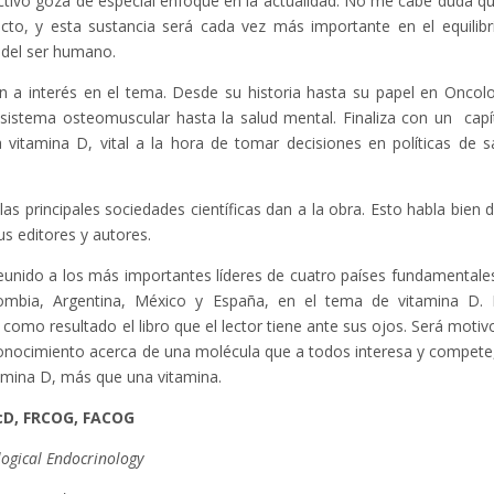
uctivo goza de especial enfoque en la actualidad. No me cabe duda qu
ecto, y esta sustancia será cada vez más importante en el equilibr
 del ser humano.
a interés en el tema. Desde su historia hasta su papel en Oncolo
istema osteomuscular hasta la salud mental. Finaliza con un capí
itamina D, vital a la hora de tomar decisiones en políticas de s
as principales sociedades científicas dan a la obra. Esto habla bien d
s editores y autores.
unido a los más importantes líderes de cuatro países fundamentale
olombia, Argentina, México y España, en el tema de vitamina D.
como resultado el libro que el lector tiene ante sus ojos. Será motiv
conocimiento acerca de una molécula que a todos interesa y compete
amina D, más que una vitamina.
cD, FRCOG, FACOG
logical Endocrinology