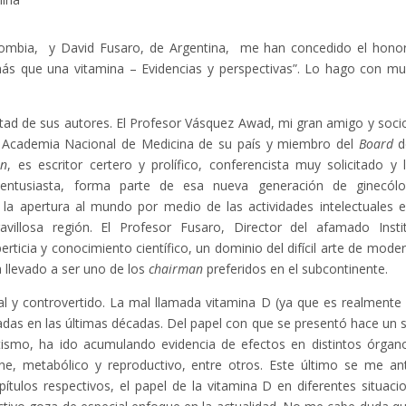
ombia, y David Fusaro, de Argentina, me han concedido el hono
 más que una vitamina – Evidencias y perspectivas”. Lo hago con m
tad de sus autores. El Profesor Vásquez Awad, mi gran amigo y soci
la Academia Nacional de Medicina de su país y miembro del
Board
d
on
, es escritor certero y prolífico, conferencista muy solicitado y l
 entusiasta, forma parte de esa nueva generación de ginecól
la apertura al mundo por medio de las actividades intelectuales e
illosa región. El Profesor Fusaro, Director del afamado Insti
ticia y conocimiento científico, un dominio del difícil arte de moder
a llevado a ser uno de los
chairman
preferidos en el subcontinente.
l y controvertido. La mal llamada vitamina D (ya que es realmente
das en las últimas décadas. Del papel con que se presentó hace un s
tismo, ha ido acumulando evidencia de efectos en distintos órgan
ne, metabólico y reproductivo, entre otros. Este último se me an
ítulos respectivos, el papel de la vitamina D en diferentes situaci