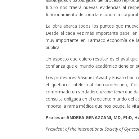
fisiológicas y patológicas del proceso reprod
futuro nos traerá nuevas evidencias al resp
funcionamiento de toda la economía corporal
La obra abarca todos los puntos que mueven 
Desde el cada vez más importante papel en s
muy importante en Farmaco-economía de la v
pública.
Un aspecto que quiero resaltar es el aval que l
confianza que el mundo académico tiene en su
Los profesores Vásquez Awad y Fusaro han re
el quehacer intelectual iberoamericano, C
conformado un verdadero
dream team
que da 
consulta obligada en el creciente mundo del 
importa la rama médica que nos ocupe, la vit
Profesor ANDREA GENAZZANI, MD, PhD, H
President of the International Society of Gyneco