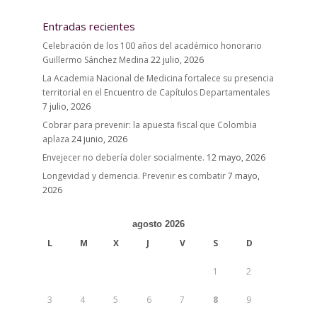
Entradas recientes
Celebración de los 100 años del académico honorario
Guillermo Sánchez Medina
22 julio, 2026
La Academia Nacional de Medicina fortalece su presencia
territorial en el Encuentro de Capítulos Departamentales
7 julio, 2026
Cobrar para prevenir: la apuesta fiscal que Colombia
aplaza
24 junio, 2026
Envejecer no debería doler socialmente.
12 mayo, 2026
Longevidad y demencia. Prevenir es combatir
7 mayo,
2026
agosto 2026
L
M
X
J
V
S
D
1
2
3
4
5
6
7
8
9