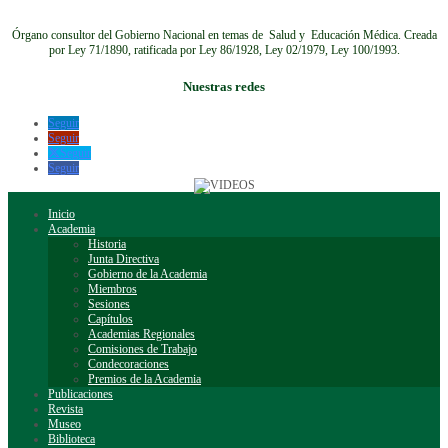
Órgano consultor del Gobierno Nacional en temas de Salud y Educación Médica.
Creada
por Ley 71/1890, ratificada por Ley 86/1928, Ley 02/1979, Ley 100/1993.
Nuestras redes
Seguir
Seguir
Seguir
Seguir
Inicio
Academia
Historia
Junta Directiva
Gobierno de la Academia
Miembros
Sesiones
Capítulos
Academias Regionales
Comisiones de Trabajo
Condecoraciones
Premios de la Academia
Publicaciones
Revista
Museo
Biblioteca