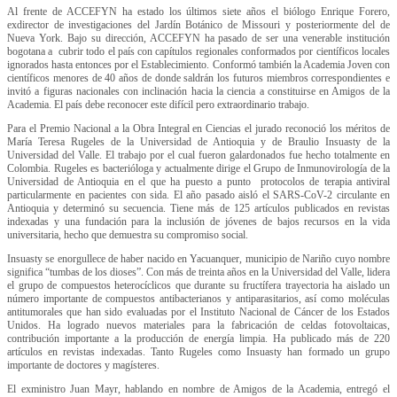
Al frente de ACCEFYN ha estado los últimos siete años el biólogo Enrique Forero,
exdirector de investigaciones del Jardín Botánico de Missouri y posteriormente del de
Nueva York. Bajo su dirección, ACCEFYN ha pasado de ser una venerable institución
bogotana a cubrir todo el país con capítulos regionales conformados por científicos locales
ignorados hasta entonces por el Establecimiento. Conformó también la Academia Joven con
científicos menores de 40 años de donde saldrán los futuros miembros correspondientes e
invitó a figuras nacionales con inclinación hacia la ciencia a constituirse en Amigos de la
Academia. El país debe reconocer este difícil pero extraordinario trabajo.
Para el Premio Nacional a la Obra Integral en Ciencias el jurado reconoció los méritos de
María Teresa Rugeles de la Universidad de Antioquia y de Braulio Insuasty de la
Universidad del Valle. El trabajo por el cual fueron galardonados fue hecho totalmente en
Colombia. Rugeles es bacterióloga y actualmente dirige el Grupo de Inmunovirología de la
Universidad de Antioquia en el que ha puesto a punto protocolos de terapia antiviral
particularmente en pacientes con sida. El año pasado aisló el SARS-CoV-2 circulante en
Antioquia y determinó su secuencia. Tiene más de 125 artículos publicados en revistas
indexadas y una fundación para la inclusión de jóvenes de bajos recursos en la vida
universitaria, hecho que demuestra su compromiso social.
Insuasty se enorgullece de haber nacido en Yacuanquer, municipio de Nariño cuyo nombre
significa “tumbas de los dioses”. Con más de treinta años en la Universidad del Valle, lidera
el grupo de compuestos heterocíclicos que durante su fructífera trayectoria ha aislado un
número importante de compuestos antibacterianos y antiparasitarios, así como moléculas
antitumorales que han sido evaluadas por el Instituto Nacional de Cáncer de los Estados
Unidos. Ha logrado nuevos materiales para la fabricación de celdas fotovoltaicas,
contribución importante a la producción de energía limpia. Ha publicado más de 220
artículos en revistas indexadas. Tanto Rugeles como Insuasty han formado un grupo
importante de doctores y magísteres.
El exministro Juan Mayr, hablando en nombre de Amigos de la Academia, entregó el