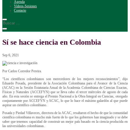
Agenda
Videos-Sesiones
Contacto
Sí se hace ciencia en Colombia
Sep 6, 2021
Por Carlos Corredor Pereira.
“Los científicos colombianos son merecedores de los mejores reconocimientos”, dijo
Eduardo Posada, presidente de la Asociación Colombiana para el Avance de la Ciencia
(ACAC) en la Sesión Estatutaria Anual de la Academia Colombiana de Ciencias Exactas,
Físicas y Naturales (ACCEFYN) que se lleva cabo el tercer miércoles de agosto de cada
año. En esta sesión se entrega el Premio Nacional a la Obra Integral en Ciencias, otorgado
conjuntamente por ACCEFYN y ACAC, lo que lo hace el máximo galardón al que puede
aspirar un científico colombiano.
Posada y Piedad Villaveces, directora de la ACAC, resaltaron el hecho de que la comunidad
científica colombiana es mucho más fuerte de lo que los gobiernos han imaginado y se debe
saber que tenemos capacidad de construir un mejor país basado en la ciencia producida en
las universidades colombianas.