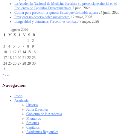
La Academia Nacional de Medicina fortalece su presencia territorial en el
Encuentro de Capítulos Departamentales
7 julio, 2026
Cobrar para prevenir: la apuesta fiscal que Colombia aplaza
24 junio, 2026
Envejecer no debería doler socialmente.
12 mayo, 2026
Longevidad y demencia. Prevenir es combatir
7 mayo, 2026
agosto 2026
L
M
X
J
V
S
D
1
2
3
4
5
6
7
8
9
10
11
12
13
14
15
16
17
18
19
20
21
22
23
24
25
26
27
28
29
30
31
« Jul
Navegación
Inicio
Academia
Historia
Junta Directiva
Gobierno de la Academia
Miembros
Sesiones
Capítulos
Academias Regionales