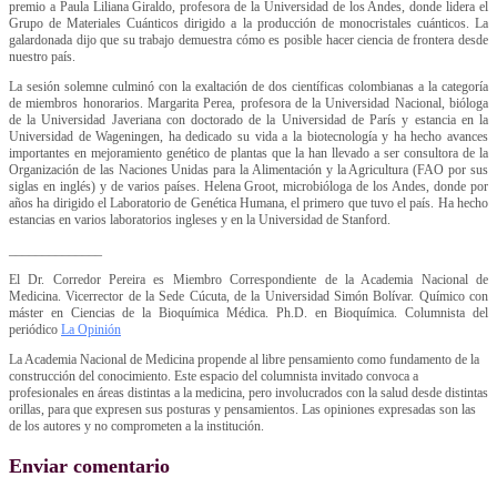
premio a Paula Liliana Giraldo, profesora de la Universidad de los Andes, donde lidera el
Grupo de Materiales Cuánticos dirigido a la producción de monocristales cuánticos. La
galardonada dijo que su trabajo demuestra cómo es posible hacer ciencia de frontera desde
nuestro país.
La sesión solemne culminó con la exaltación de dos científicas colombianas a la categoría
de miembros honorarios. Margarita Perea, profesora de la Universidad Nacional, bióloga
de la Universidad Javeriana con doctorado de la Universidad de París y estancia en la
Universidad de Wageningen, ha dedicado su vida a la biotecnología y ha hecho avances
importantes en mejoramiento genético de plantas que la han llevado a ser consultora de la
Organización de las Naciones Unidas para la Alimentación y la Agricultura (FAO por sus
siglas en inglés) y de varios países. Helena Groot, microbióloga de los Andes, donde por
años ha dirigido el Laboratorio de Genética Humana, el primero que tuvo el país. Ha hecho
estancias en varios laboratorios ingleses y en la Universidad de Stanford.
______________
El Dr. Corredor Pereira es Miembro Correspondiente de la Academia Nacional de
Medicina. Vicerrector de la Sede Cúcuta, de la Universidad Simón Bolívar. Químico con
máster en Ciencias de la Bioquímica Médica. Ph.D. en Bioquímica. Columnista del
periódico
La Opinión
La Academia Nacional de Medicina propende al libre pensamiento como fundamento de la
construcción del conocimiento. Este espacio del columnista invitado convoca a
profesionales en áreas distintas a la medicina, pero involucrados con la salud desde distintas
orillas, para que expresen sus posturas y pensamientos. Las opiniones expresadas son las
de los autores y no comprometen a la institución.
Enviar comentario