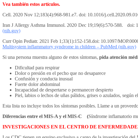
Vea también estos artículos.
Cell. 2020 Nov 12;183(4):968-981.e7. doi: 10.1016/j.cell.2020.09.0
Iran J Allergy Asthma Immunol. 2020 Dec 19;19(6):570-588. doi: 1
(nih.gov)
Curr Opin Pediatr. 2021 Feb 1;33(1):152-158.doi: 10.1097/MOP.0
Multisystem inflammatory syndrome in children – PubMed (nih.gov)
Si una persona muestra alguno de estos síntomas,
pida atención méd
Dificultad para respirar
Dolor o presión en el pecho que no desaparece
Confusión y conducta inusual
Fuerte dolor abdominal
Incapacidad de despertarse o permanecer despierto
Piel, labios o lechos de uñas pálidos, grises o azulados, según el
Esta lista no incluye todos los síntomas posibles. Llame a un proveedo
Diferencias entre el MIS-A y el MIS-C (
Síndrome inflamatorio mu
INVESTIGACIONES EN EL CENTRO DE ENFERMEDADE
Los CDC tienen un equipo exclusivo a cargo de la investigación del 