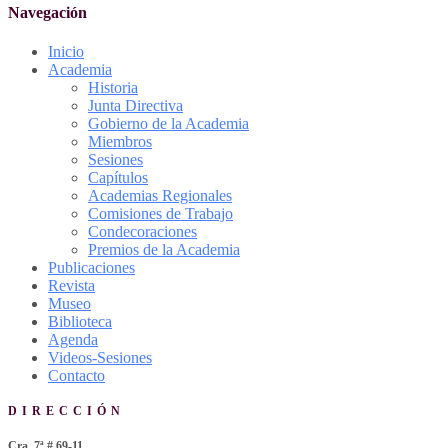
Navegación
Inicio
Academia
Historia
Junta Directiva
Gobierno de la Academia
Miembros
Sesiones
Capítulos
Academias Regionales
Comisiones de Trabajo
Condecoraciones
Premios de la Academia
Publicaciones
Revista
Museo
Biblioteca
Agenda
Videos-Sesiones
Contacto
DIRECCIÓN
Cra. 7ª # 69-11