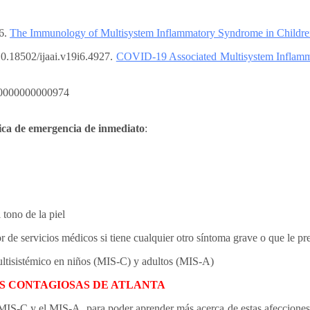
16.
The Immunology of Multisystem Inflammatory Syndrome in Childr
0.18502/ijaai.v19i6.4927.
COVID-19 Associated Multisystem Inflamm
000000000000974
ica de emergencia de inmediato
:
 tono de la piel
r de servicios médicos si tiene cualquier otro síntoma grave o que le p
ltisistémico en niños (MIS-C) y adultos (MIS-A)
S CONTAGIOSAS DE ATLANTA
MIS-C y el MIS-A, para poder aprender más acerca de estas afecciones