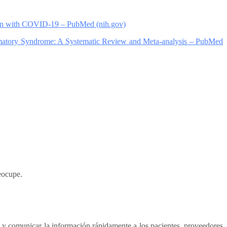
en with COVID-19 – PubMed (nih.gov)
atory Syndrome: A Systematic Review and Meta-analysis – PubMed
reocupe.
 y comunicar la información rápidamente a los pacientes, proveedores