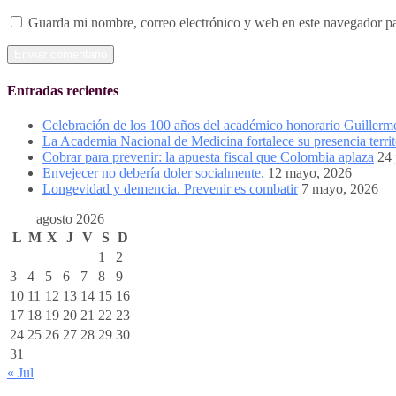
Guarda mi nombre, correo electrónico y web en este navegador p
Entradas recientes
Celebración de los 100 años del académico honorario Guiller
La Academia Nacional de Medicina fortalece su presencia territ
Cobrar para prevenir: la apuesta fiscal que Colombia aplaza
24 
Envejecer no debería doler socialmente.
12 mayo, 2026
Longevidad y demencia. Prevenir es combatir
7 mayo, 2026
agosto 2026
L
M
X
J
V
S
D
1
2
3
4
5
6
7
8
9
10
11
12
13
14
15
16
17
18
19
20
21
22
23
24
25
26
27
28
29
30
31
« Jul