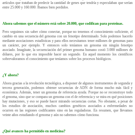
artículos que trataban de predecir la cantidad de genes que tendría y especulaban que serían
entre 25.000 y 160.000. Íbamos bien perdidos.
Ahora sabemos que el número está sobre 20.000, que codifican para proteínas.
Pero seguimos sin saber cómo conectar, porque no tenemos el conocimiento suficiente, el
cambio en una secuencia del genoma con un fenotipo determinado. Solo podemos hacerlo
mediante asociaciones estadísticas y para ellos necesitamos tener millones de genomas para
un carácter, por ejemplo. Y entonces solo teníamos un genoma sin ningún fenotipo
asociado. Imagínate, la secuenciación del primer genoma humano costó 3.000 millones de
dólares, por lo que era imposible hacer un segundo. En aquel momento los científicos
sobrevaloramos el conocimiento que teníamos sobre los procesos biológicos.
¿Y ahora?
Ahora gracias a la revolución tecnológica, a disponer de algunos instrumentos de segunda y
tercera generación, podemos obtener secuencias de ADN de forma mucho más fácil y
económica. Además, tener un genoma de referencia ayuda. Porque no se reconstruye todo
el genoma, sino que se compara un genoma con el de referencia y se mira en qué posiciones
hay mutaciones, y eso se puede hacer mirando secuencias cortas. No obstante, a pesar de
los estudios de asociación, muchos cambios genéticos asociados a enfermedades no
ocurren en las regiones codificantes sino en las reguladoras. En resumen, que llevamos
veinte años estudiando el genoma y aún no sabemos cómo funciona.
¿Qué avances ha permitido en medicina?