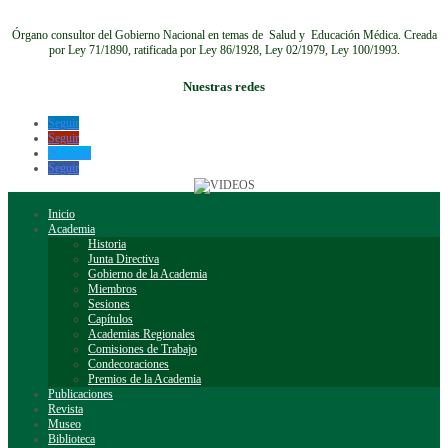
Órgano consultor del Gobierno Nacional en temas de Salud y Educación Médica.
Creada
por Ley 71/1890, ratificada por Ley 86/1928, Ley 02/1979, Ley 100/1993.
Nuestras redes
Seguir
Seguir
Seguir
Seguir
Inicio
Academia
Historia
Junta Directiva
Gobierno de la Academia
Miembros
Sesiones
Capítulos
Academias Regionales
Comisiones de Trabajo
Condecoraciones
Premios de la Academia
Publicaciones
Revista
Museo
Biblioteca