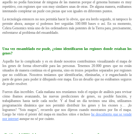
aquello no podía funcionar de ninguna de las maneras porque el genoma humano es muy
repetitivo, con regiones que son muy similares unas de otras. De alguna manera, estábamos
intentando completar un puzle con piezas que son iguales en diferentes puntos.
La tecnología entonces no nos permitía hacer lo obvio, que era leerlo seguido, ni tampoco lo
permite ahora, aunque sí podemos leer seguidas 100.000 bases o así. En su momento,
Celera Genomics tenía uno de los ordenadores más potentes de la Tierra para, precisamente,
enfrentarse al problema del ensamblado.
Una vez ensamblado ese puzle, ¿cómo identificaron las regiones donde estaban los
genes?
Aquello fue lo complicado y es en donde nosotros contribuimos visualizando el mapa de
los genes de forma observable para las personas. Tenemos 20.000 genes que no están
situados de manera continua en el genoma, sino en trozos pequeños separados por regiones
que no codifican. Nosotros teníamos que identificarlas, eliminarlas, e ir enganchando la
parte de genes para poder ir dibujando este mapa. Era un desafío que no estábamos seguros
de poder resolver.
Fueron días increíbles. Cada mañana nos reuníamos todo el equipo de análisis para revisar
cómo íbamos avanzando, las nuevas predicciones de genes, su posible función, y
trabajábamos hasta tarde cada noche. Y al final un día tuvimos una idea, utilizamos
programación dinámica que nos permitió distribuir los genes y los exones y… ¡lo
logramos! “Sois magos”, recuerdo que nos dijeron cuando mostramos por fin el mapa.
Luego he visto el póster del mapa en muchos sitios e incluso
he descubierto que se vende
por internet
aunque no sé por cuánto.