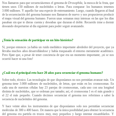
Nos llamaron para que secuenciásemos el genoma de
Drosophila
, la mosca de la fruta, que
tienen unos 150 millones de nucleótidos o letras. Para comparar: los humanos tenemos
3.000 millones. Y aquello fue una especie de entrenamiento. Luego, cuando llegaron al final
de la secuenciación del genoma humano nos llamaron de nuevo y nos propusieron producir
el mapa visual del genoma humano. Fueron unas semanas muy intensas en las que los días
pasaban sin que te dieras cuenta y deseabas que duraran el doble. Recuerdo irme a dormir
deseando despertarme al día siguiente para poder seguir avanzando.
¿Tenía la sensación de participar en un hito histórico?
Sí, porque entonces ya había un ruido mediático importante alrededor del proyecto, que ya
llevaba muchos años desarrollándose y había traspasado el entorno meramente académico.
Pero fíjate que, a pesar de tener conciencia de que era un momento importante, ¡ni se nos
ocurrió hacer ni una foto!
¿Cuál era el principal reto hace 20 años para secuenciar el genoma humano?
Sobre todo, técnico. Las tecnologías de que disponíamos no nos permitían avanzar más. Un
genoma tiene 3.000 millones de nucleótidos, de letras, que están en los cromosomas. En
cada una de nuestras células hay 23 parejas de cromosomas, cada uno con una longitud
distinta de nucleótidos, que se ordenan por tamaño; así, el cromosoma 1 es el más grande y
el 22 el más pequeño. Cuando decimos secuenciar el genoma nos referimos a saber la
secuencia de nucleótidos del genoma.
Y hace veinte años los instrumentos de que disponíamos solo nos permitían secuenciar
moléculas de 300 o 400 bases. De manera que la única posibilidad para obtener la secuencia
del genoma era partirla en trozos muy, muy pequeños y luego intentar ensamblarlos. Y