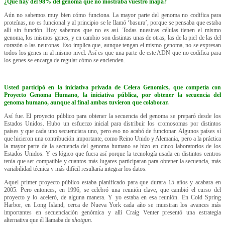
¿Qué hay del 98% del genoma que no mostraba vuestro mapa?
Aún no sabemos muy bien cómo funciona. La mayor parte del genoma no codifica para
proteínas, no es funcional y al principio se le llamó ‘basura’, porque se pensaba que estaba
allí sin función. Hoy sabemos que no es así. Todas nuestras células tienen el mismo
genoma, los mismos genes, y en cambio son distintas unas de otras, las de la piel de las del
corazón o las neuronas. Eso implica que, aunque tengan el mismo genoma, no se expresan
todos los genes ni al mismo nivel. Así es que una parte de este ADN que no codifica para
los genes se encarga de regular cómo se encienden.
Usted participó en la iniciativa privada de Celera Genomics, que competía con
Proyecto Genoma Humano, la iniciativa pública, por obtener la secuencia del
genoma humano, aunque al final ambas tuvieron que colaborar.
Así fue. El proyecto público para obtener la secuencia del genoma se preparó desde los
Estados Unidos. Hubo un esfuerzo inicial para distribuir los cromosomas por distintos
países y que cada uno secuenciara uno, pero eso no acabó de funcionar. Algunos países sí
que hicieron una contribución importante, como Reino Unido y Alemania, pero a la práctica
la mayor parte de la secuencia del genoma humano se hizo en cinco laboratorios de los
Estados Unidos. Y es lógico que fuera así porque la tecnología usada en distintos centros
tenía que ser compatible y cuantos más lugares participaran para obtener la secuencia, más
variabilidad técnica y más difícil resultaría integrar los datos.
Aquel primer proyecto público estaba planificado para que durara 15 años y acabara en
2005. Pero entonces, en 1996, se celebró una reunión clave, que cambió el curso del
proyecto y lo aceleró, de alguna manera. Y yo estaba en esa reunión. En Cold Spring
Harbor, en Long Island, cerca de Nueva York cada año se muestran los avances más
importantes en secuenciación genómica y allí Craig Venter presentó una estrategia
alternativa que él llamaba de
shotgun
.