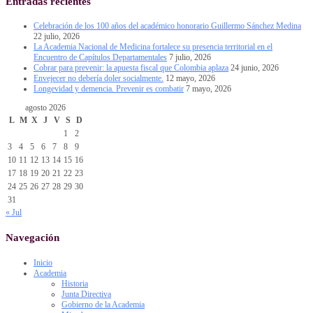
Entradas recientes
Celebración de los 100 años del académico honorario Guillermo Sánchez Medina
22 julio, 2026
La Academia Nacional de Medicina fortalece su presencia territorial en el
Encuentro de Capítulos Departamentales
7 julio, 2026
Cobrar para prevenir: la apuesta fiscal que Colombia aplaza
24 junio, 2026
Envejecer no debería doler socialmente.
12 mayo, 2026
Longevidad y demencia. Prevenir es combatir
7 mayo, 2026
agosto 2026
L
M
X
J
V
S
D
1
2
3
4
5
6
7
8
9
10
11
12
13
14
15
16
17
18
19
20
21
22
23
24
25
26
27
28
29
30
31
« Jul
Navegación
Inicio
Academia
Historia
Junta Directiva
Gobierno de la Academia