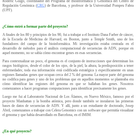
Roderic Guigó, coordinador del Programa de Bioinformática y Genómica del Centro de
Regulación Genómica (
CRG
) de Barcelona, y profesor de la Universidad Pompeu Fabra
(UPF).
¿Cómo entró a formar parte del proyecto?
A finales de los 80 y principios de los 90, fui a trabajar a el Instituto Dana Farber de cáncer,
de la Escuela de Medicina de Harvard, en Boston, junto a Temple Smith, uno de los
fundadores del campo de la bioinformática. Mi investigación estaba centrada en el
desarrollo de métodos para el análisis computacional de secuencias de ADN, porque en
aquel momento, no se sabía cómo encontrar genes en esas secuencias.
Para contextualizar un poco, el genoma es el conjunto de instrucciones que determinan los
rasgos biológicos, desde el color de los ojos, de la piel, la altura, la predisposición a tener
enfermedades; toda esa información está codificada estratégica y específicamente en unas
regiones llamadas genes que ocupan cerca del 2 % del genoma. La mayor parte del genoma
no codifica para genes y uno de los problemas que en aquellos momentos se planteaba era
cómo identificar las regiones del genoma en que se hallaban los genes. Nosotros
comenzamos a hacer programas computaciones para identificar precisamente los genes.
Luego me fui al Laboratorio Nacional de Los Álamos, en Nuevo México, famoso por el
proyecto Manhattan y la bomba atómica, pero donde también se instalaron las primeras
bases de datos de secuencias de ADN. Y allí, junto a un estudiante de doctorado, Josep
Abril, comenzamos a trabajar con Celera Genomics con un software que permitía visualizar
el genoma y que había desarrollado en Barcelona, en el IMIM.
¿En qué proyecto?