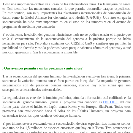
Tiene una importancia central en el caso de las enfermedades raras. En la mayoría de casos
es fácil identificar las mutaciones causales, lo que permite desarrollar terapias específicas.
En este sentido, son muy importantes las plataformas internacionales de compartición de
datos, como la Global Alliance for Genomics and Health (GA4GH). Otra área en que la
secuenciación ha sido muy importante es en el caso de los tumores y en el avance de
programas de medicina personalizada.
Y obviamente, la edición del genoma. Hasta hace nada no se podía trasladar el impacto que
tenía el conocimiento de la secuenciación del genoma a la práctica porque no había
herramientas para ello. Pero ahora contamos con CRISPR-Cas9 y similares que permiten la
posibilidad de alterarlo y eso lo podemos hacer porque sabemos cómo es el genoma y a qué
posición queremos ir. Sin la secuencia sería imposible.
¿Qué avances permitirá en los próximos veinte años?
Tras la secuenciación del genoma humano, la investigación avanzó en tres áreas: la primera,
secuenciar la variación humana con el foco puesto en la equidad. La mayoría de genomas
secuenciados son de personas blancas europeas, cuando hay otras etnias que son
susceptibles a determinadas enfermedades.
La segunda área es entender la función genómica, cómo la información está codificada en la
secuencia del genoma humano. Quizás el proyecto más conocido es
ENCODE
, del que
formo parte desde el inicio; en Japón tienen Riken y en Europa, BluePrint. Todos esos
proyectos han evolucionado hacia el Atlas de las Células Humanas, un proyecto para
caracterizar todos los tipos celulares del cuerpo humano.
Y, por último, se está avanzando en la secuenciación de otras especies. Los humanos somos
solo uno de los 1,5 millones de especies eucariotas que hay en la Tierra. Tras secuenciar el
genoma humano, se priorizó secuenciar organismos modelos, como el gusano, el pez cebra,