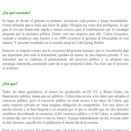
¿En qué consistía?
En lugar de dividir el genoma en pedazos, secuenciar cada pedazo y luego ensamblarlos,
Venter defendía que se tenía que hacer de golpe. Shotgun era como tirar perdigones, lo que
para él era una forma más rápida y menos costosa para el contribuyente que la estrategia
adoptada por la iniciativa pública. Venter creó una empresa para ello, Celera Genomics,
contrató a científicos muy buenos y en 1999 secuenció el genoma de Drosophila de esta
manera. Y presentó resultados en la reunión anual en Cold Spring Harbor.
Entonces se empezó a temer que la secuencia del genoma humano, que se consideraba algo
tan importante para toda la humanidad, quedara en manos de una empresa privada. Y eso
determinó que se cambiara el planteamiento del proyecto público y se adoptara una
estrategia intermedia, asumiendo parte de lo que proponía Celera. Eso hizo que el proyecto
se acelerara.
¿Por qué?
Todos los datos genómicos, al menos los producidos en EE UU y Reino Unido con
financiación pública, tenían que ser públicos. Celera tenía acceso a los datos que arrojaba el
consorcio público, pero el consorcio público no tenía acceso a los datos de Celera, que
como empresa privada no tenía ninguna obligación de compartirlos. Fue una época de
mucha tensión y al final llegaron a un acuerdo por el que se decidió que los dos artículos
científicos describiendo la secuencia, el del consorcio público y el de Celera, se publicarían
el mismo día, uno en
Science
y otro en
Nature
. Aunque habitualmente las dos revistas salen
en días distintos, aquella vez se publicaron el mismo día de la semana.
Pasó una cosa curiosa. En biología, antes de publicar un artículo, los autores tienen que