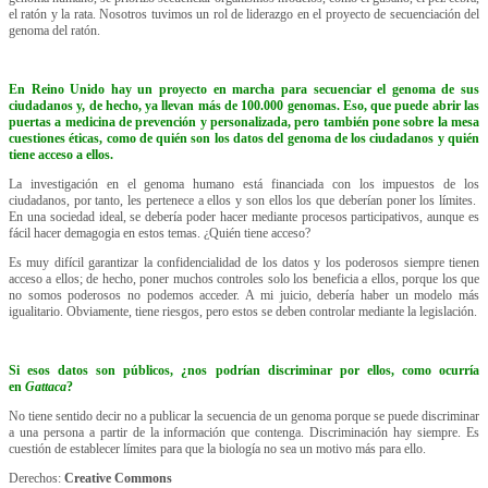
el ratón y la rata. Nosotros tuvimos un rol de liderazgo en el proyecto de secuenciación del
genoma del ratón.
En Reino Unido hay un proyecto en marcha para secuenciar el genoma de sus
ciudadanos y, de hecho, ya llevan más de 100.000 genomas. Eso, que puede abrir las
puertas a medicina de prevención y personalizada, pero también pone sobre la mesa
cuestiones éticas, como de quién son los datos del genoma de los ciudadanos y quién
tiene acceso a ellos.
La investigación en el genoma humano está financiada con los impuestos de los
ciudadanos, por tanto, les pertenece a ellos y son ellos los que deberían poner los límites.
En una sociedad ideal, se debería poder hacer mediante procesos participativos, aunque es
fácil hacer demagogia en estos temas. ¿Quién tiene acceso?
Es muy difícil garantizar la confidencialidad de los datos y los poderosos siempre tienen
acceso a ellos; de hecho, poner muchos controles solo los beneficia a ellos, porque los que
no somos poderosos no podemos acceder. A mi juicio, debería haber un modelo más
igualitario. Obviamente, tiene riesgos, pero estos se deben controlar mediante la legislación.
Si esos datos son públicos, ¿nos podrían discriminar por ellos, como ocurría
en
Gattaca
?
No tiene sentido decir no a publicar la secuencia de un genoma porque se puede discriminar
a una persona a partir de la información que contenga. Discriminación hay siempre. Es
cuestión de establecer límites para que la biología no sea un motivo más para ello.
Derechos:
Creative Commons