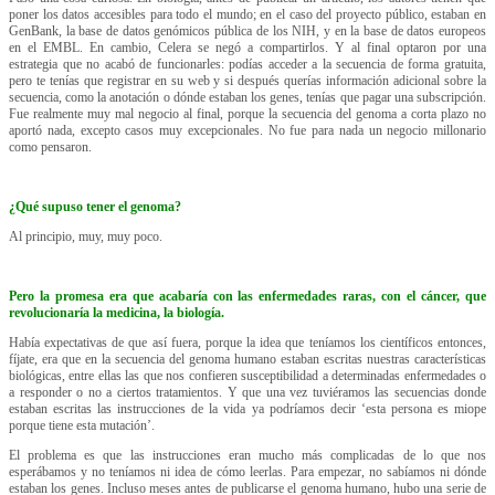
poner los datos accesibles para todo el mundo; en el caso del proyecto público, estaban en
GenBank, la base de datos genómicos pública de los NIH, y en la base de datos europeos
en el EMBL. En cambio, Celera se negó a compartirlos. Y al final optaron por una
estrategia que no acabó de funcionarles: podías acceder a la secuencia de forma gratuita,
pero te tenías que registrar en su web y si después querías información adicional sobre la
secuencia, como la anotación o dónde estaban los genes, tenías que pagar una subscripción.
Fue realmente muy mal negocio al final, porque la secuencia del genoma a corta plazo no
aportó nada, excepto casos muy excepcionales. No fue para nada un negocio millonario
como pensaron.
¿Qué supuso tener el genoma?
Al principio, muy, muy poco.
Pero la promesa era que acabaría con las enfermedades raras, con el cáncer, que
revolucionaría la medicina, la biología.
Había expectativas de que así fuera, porque la idea que teníamos los científicos entonces,
fíjate, era que en la secuencia del genoma humano estaban escritas nuestras características
biológicas, entre ellas las que nos confieren susceptibilidad a determinadas enfermedades o
a responder o no a ciertos tratamientos. Y que una vez tuviéramos las secuencias donde
estaban escritas las instrucciones de la vida ya podríamos decir ‘esta persona es miope
porque tiene esta mutación’.
El problema es que las instrucciones eran mucho más complicadas de lo que nos
esperábamos y no teníamos ni idea de cómo leerlas. Para empezar, no sabíamos ni dónde
estaban los genes. Incluso meses antes de publicarse el genoma humano, hubo una serie de