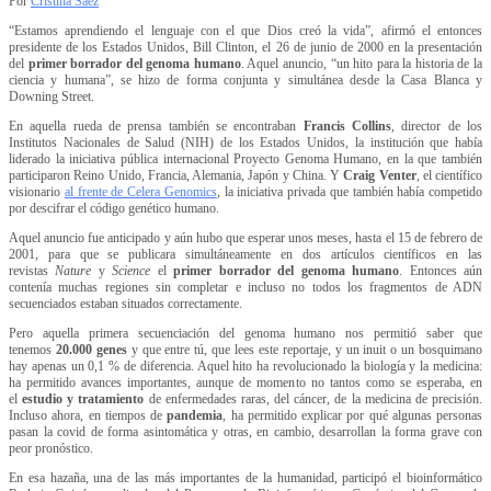
Por
Cristina Sáez
“Estamos aprendiendo el lenguaje con el que Dios creó la vida”, afirmó el entonces
presidente de los Estados Unidos, Bill Clinton, el 26 de junio de 2000 en la presentación
del
primer borrador del genoma humano
. Aquel anuncio, “un hito para la historia de la
ciencia y humana”, se hizo de forma conjunta y simultánea desde la Casa Blanca y
Downing Street.
En aquella rueda de prensa también se encontraban
Francis Collins
, director de los
Institutos Nacionales de Salud (NIH) de los Estados Unidos, la institución que había
liderado la iniciativa pública internacional Proyecto Genoma Humano, en la que también
participaron Reino Unido, Francia, Alemania, Japón y China. Y
Craig Venter
, el científico
visionario
al frente de Celera Genomics
, la iniciativa privada que también había competido
por descifrar el código genético humano.
Aquel anuncio fue anticipado y aún hubo que esperar unos meses, hasta el 15 de febrero de
2001, para que se publicara simultáneamente en dos artículos científicos en las
revistas
Nature
y
Science
el
primer borrador del genoma humano
. Entonces aún
contenía muchas regiones sin completar e incluso no todos los fragmentos de ADN
secuenciados estaban situados correctamente.
Pero aquella primera secuenciación del genoma humano nos permitió saber que
tenemos
20.000 genes
y que entre tú, que lees este reportaje, y un inuit o un bosquimano
hay apenas un 0,1 % de diferencia. Aquel hito ha revolucionado la biología y la medicina:
ha permitido avances importantes, aunque de momento no tantos como se esperaba, en
el
estudio y tratamiento
de enfermedades raras, del cáncer, de la medicina de precisión.
Incluso ahora, en tiempos de
pandemia
, ha permitido explicar por qué algunas personas
pasan la covid de forma asintomática y otras, en cambio, desarrollan la forma grave con
peor pronóstico.
En esa hazaña, una de las más importantes de la humanidad, participó el bioinformático