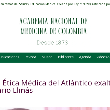
 en temas de Salud y Educación Médica.
Creada por Ley 71/1890, ratificada po
ublicaciones
Revista
Museo
Biblioteca
Agenda
Videos-
 Ética Médica del Atlántico exal
rio Llinás