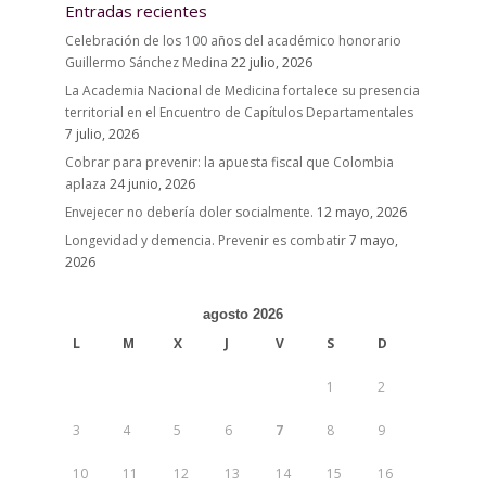
Entradas recientes
Celebración de los 100 años del académico honorario
Guillermo Sánchez Medina
22 julio, 2026
La Academia Nacional de Medicina fortalece su presencia
territorial en el Encuentro de Capítulos Departamentales
7 julio, 2026
Cobrar para prevenir: la apuesta fiscal que Colombia
aplaza
24 junio, 2026
Envejecer no debería doler socialmente.
12 mayo, 2026
Longevidad y demencia. Prevenir es combatir
7 mayo,
2026
agosto 2026
L
M
X
J
V
S
D
1
2
3
4
5
6
7
8
9
10
11
12
13
14
15
16