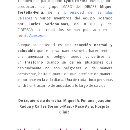
También han particiapado
Lydia Fortea
, investigadora
predoctoral del grupo IMARD del IDIBAPS,
Miquel
Tortella-Feliu
, de la
Universidad de las Islas
Baleares
y varios miembros del equipo liderado
por
Carles Soriano-Mas
, del IDIBELL y del
CIBERSAM. Los resultados se han publicado en la
revista
Assessment
.
Aunque la ansiedad es una
reacción normal y
saludable
que se activa cuando se debe hacer frente a
una amenaza o peligro, puede convertirse en
un
trastorno
cuando se da en situaciones que
habitualmente no son peligrosas o de manera
persistente, hasta el punto de que interfiere de manera
importante en la vida diaria. Una de cada cinco personas
tendrá un trastorno de ansiedad a lo largo de su vida.
De izquierda a derecha: Miquel A. Fullana, Joaquim
Raduà y Carles Soriano-Mas. / Paco Avia. Hospital
Clínic.