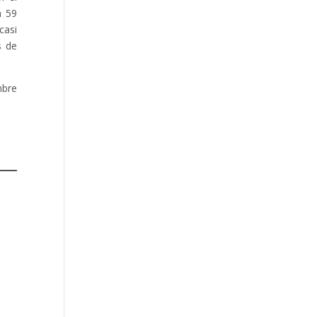
a 59
casi
s de
mbre