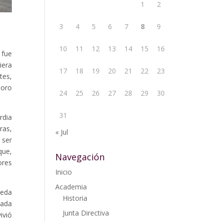
1
2
3
4
5
6
7
8
9
10
11
12
13
14
15
16
 fue
iera
17
18
19
20
21
22
23
tes,
ioro
24
25
26
27
28
29
30
31
rdia
ras,
« Jul
 ser
que,
Navegación
ores
Inicio
Academia
ueda
Historia
tada
Junta Directiva
ivió