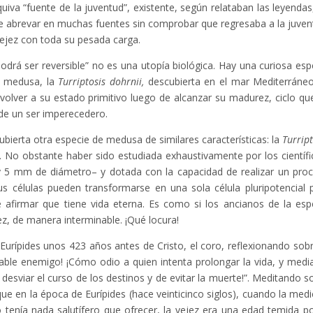
iva “fuente de la juventud”, existente, según relataban las leyendas
o de abrevar en muchas fuentes sin comprobar que regresaba a la juven
vejez con toda su pesada carga.
drá ser reversible” no es una utopía biológica. Hay una curiosa esp
na medusa, la
Turriptosis dohrnii,
descubierta en el mar Mediterráne
volver a su estado primitivo luego de alcanzar su madurez, ciclo qu
 de un ser imperecedero.
cubierta otra especie de medusa de similares características: la
Turript
 No obstante haber sido estudiada exhaustivamente por los científi
 5 mm de diámetro– y dotada con la capacidad de realizar un pro
sus células pueden transformarse en una sola célula pluripotencial 
te afirmar que tiene vida eterna. Es como si los ancianos de la esp
z, de manera interminable. ¡Qué locura!
r Eurípides unos 423 años antes de Cristo, el coro, reflexionando sobr
cable enemigo! ¡Cómo odio a quien intenta prolongar la vida, y medi
desviar el curso de los destinos y de evitar la muerte!”. Meditando s
e en la época de Eurípides (hace veinticinco siglos), cuando la medi
no tenía nada salutífero que ofrecer, la vejez era una edad temida po