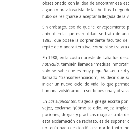
obsesionado con la idea de encontrar esa esqu
alguna maravillosa isla de las Antillas. Lueg
hubo de resignarse a aceptar la llegada de la 
Sin embargo, eso de que “el envejecimiento po
animal en la que es realidad: se trata de u
1883, que posee la sorprendente facultad de 
repite de manera iterativa, como si se tratara
En 1988, en la costa noreste de Italia fue des
nutricula
, también llamada “medusa inmortal”.
solo se sabe que es muy pequeña –entre 4 y
llamado “transdiferenciación”, es decir que 
iniciar un nuevo ciclo de vida, lo que permi
humana volviéramos a ser bebés una y otra ve
En
Las suplicantes
, tragedia griega escrita po
vejez, exclama: “¡Cómo te odio, vejez, impla
pociones, drogas y prácticas mágicas trata de 
esta exclamación de rechazo, es de suponer qu
no tenía nada de científica y, por lo tanto, 