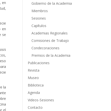
, en
Gobierno de la Academia
tud,
Miembros
Sesiones
ecie
Capítulos
o en
Academias Regionales
e se
Comisiones de Trabajo
Condecoraciones
osis
cos,
Premios de la Academia
ceso
Publicaciones
para
Revista
ecie
Museo
Biblioteca
e la
Agenda
ante
obre
Videos-Sesiones
cina
Contacto
r el