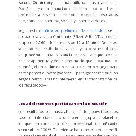
vacuna
Comirnaty
—la más utilizada hasta ahora en
España—, ya ha anunciado, si bien solo de forma
preliminar a través de una nota de prensa, resultados
que, como se esperaba, son muy esperanzadores.
Según esta
notificación preliminar de resultados
, se ha
probado la vacuna Comirnaty (Pfizer & BioNTech) en un
grupo de 2.260 adolescentes de 12 a 15 años. De estos,
la mitad han recibido la vacuna y la otra mitad solo
un
placebo
—una sustancia inactiva aunque con la
misma apariencia y del mismo modo que la vacuna— y,
además, el procedimiento ha sido aleatorio y ciego para
participantes e investigadores —para garantizar que los
sesgos particulares no interfieran en la interpretación de
los resultados—.
Los adolescentes participan en la discusión
Los resultados son, hasta ahora, sólidos, pues todos los
casos de infección han ocurrido en el grupo del placebo,
lo que arrojaría una cifra provisional de
eficacia
vacunal
del 100 %. También se ha comprobado un perfil
de
reactogenicidad
—las reacciones vacunales como el