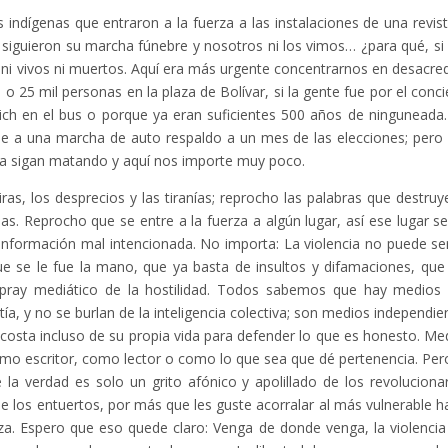
ndígenas que entraron a la fuerza a las instalaciones de una revist
s siguieron su marcha fúnebre y nosotros ni los vimos… ¿para qué, si
ni vivos ni muertos. Aquí era más urgente concentrarnos en desacred
o 25 mil personas en la plaza de Bolívar, si la gente fue por el conci
wich en el bus o porque ya eran suficientes 500 años de ninguneada
e a una marcha de auto respaldo a un mes de las elecciones; pero
la sigan matando y aquí nos importe muy poco.
ras, los desprecios y las tiranías; reprocho las palabras que destruy
ias. Reprocho que se entre a la fuerza a algún lugar, así ese lugar se
sinformación mal intencionada. No importa: La violencia no puede se
ue se le fue la mano, que ya basta de insultos y difamaciones, que
spray mediático de la hostilidad. Todos sabemos que hay medios
ía, y no se burlan de la inteligencia colectiva; son medios independie
costa incluso de su propia vida para defender lo que es honesto. Me
omo escritor, como lector o como lo que sea que dé pertenencia. Per
la verdad es solo un grito afónico y apolillado de los revolucionar
e los entuertos, por más que les guste acorralar al más vulnerable h
fuerza. Espero que eso quede claro: Venga de donde venga, la violenci