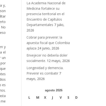
La Academia Nacional de
a y,
Medicina fortalece su
 son
presencia territorial en el
itar
Encuentro de Capítulos
erto
Departamentales
7 julio,
. No
2026
 eso
Cobrar para prevenir: la
apuesta fiscal que Colombia
en y
aplaza
24 junio, 2026
a el
Envejecer no debería doler
r un
socialmente.
12 mayo, 2026
 por
Longevidad y demencia.
 que
Prevenir es combatir
7
ntes
mayo, 2026
dios
o es
ios.
agosto 2026
asta
L
M
X
J
V
S
D
a me