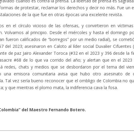
gravado cuando es contra la prensa. La libertad de prensa es sagrada
 formas de protestar, reclamar los derechos y decir no más. Fue un e
nstalaciones de la que fue en otras épocas una excelente revista.
s en el círculo vicioso de las ofensas, y convirtieron en víctimas
fin. Volvamos al principio. Desde el miércoles y hasta el domingo po
fueron calificados de “borregos” por un medio radial), se cometi
 del 2023; asesinaron en Caloto al líder social Duvalier Cifuentes 
nte de paz Jairo Alexander Toroca (#32 en el 2023 y 396 desde la f
asacre #68 de lo que va corrido del año; y alertan que en el 2023
á redes, chats y medios que se desbordaron por el tema del vier
o una emisora comunitaria avisa que hubo otro asesinato de 
ida. Tal vez sería bueno reconocer que el ombligo de Colombia no q
ta; y que mientras el plomo mata, la indiferencia cava la fosa.
Colombia” del Maestro Fernando Botero.