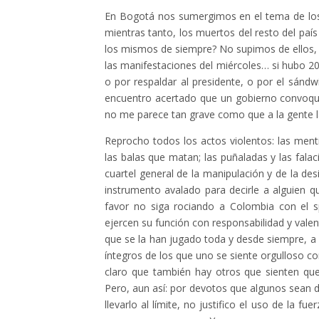
En Bogotá nos sumergimos en el tema de los i
mientras tanto, los muertos del resto del paí
los mismos de siempre? No supimos de ellos, 
las manifestaciones del miércoles… si hubo 20 
o por respaldar al presidente, o por el sánd
encuentro acertado que un gobierno convoqu
no me parece tan grave como que a la gente 
Reprocho todos los actos violentos: las menti
las balas que matan; las puñaladas y las falac
cuartel general de la manipulación y de la de
instrumento avalado para decirle a alguien q
favor no siga rociando a Colombia con el 
ejercen su función con responsabilidad y valent
que se la han jugado toda y desde siempre, a 
íntegros de los que uno se siente orgulloso c
claro que también hay otros que sienten que 
Pero, aun así: por devotos que algunos sean d
llevarlo al límite, no justifico el uso de la 