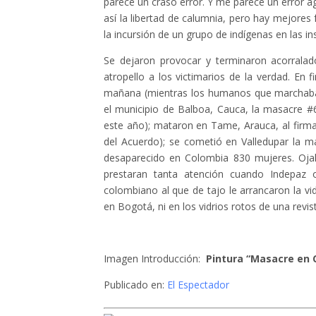
parece un craso error. Y me parece un error a
así la libertad de calumnia, pero hay mejores
la incursión de un grupo de indígenas en las i
Se dejaron provocar y terminaron acorralado
atropello a los victimarios de la verdad. En 
mañana (mientras los humanos que marchaban 
el municipio de Balboa, Cauca, la masacre #67
este año); mataron en Tame, Arauca, al firma
del Acuerdo); se cometió en Valledupar la m
desaparecido en Colombia 830 mujeres. Ojal
prestaran tanta atención cuando Indepaz 
colombiano al que de tajo le arrancaron la v
en Bogotá, ni en los vidrios rotos de una revis
Imagen Introducción:
Pintura “Masacre en 
Publicado en:
El Espectador