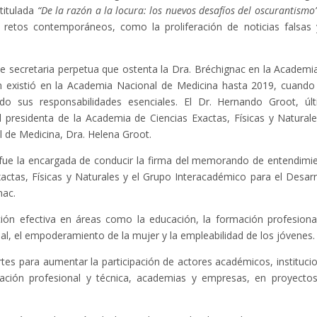
 titulada
“De la razón a la locura: los nuevos desafíos del oscurantismo
 retos contemporáneos, como la proliferación de noticias falsas 
 de secretaria perpetua que ostenta la Dra. Bréchignac en la Academi
n existió en la Academia Nacional de Medicina hasta 2019, cuando
do sus responsabilidades esenciales. El Dr. Hernando Groot, úl
l presidenta de la Academia de Ciencias Exactas, Físicas y Naturale
 de Medicina, Dra. Helena Groot.
fue la encargada de conducir la firma del memorando de entendimi
ctas, Físicas y Naturales y el Grupo Interacadémico para el Desarr
nac.
ón efectiva en áreas como la educación, la formación profesional
rial, el empoderamiento de la mujer y la empleabilidad de los jóvenes.
es para aumentar la participación de actores académicos, instituci
mación profesional y técnica, academias y empresas, en proyecto