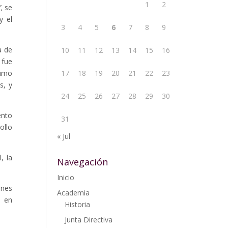
1
2
”,
se
y el
3
4
5
6
7
8
9
a de
10
11
12
13
14
15
16
 fue
timo
17
18
19
20
21
22
23
s, y
24
25
26
27
28
29
30
ento
31
ollo
« Jul
, la
Navegación
Inicio
ones
Academia
s en
Historia
Junta Directiva