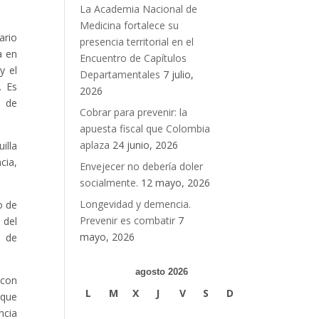
La Academia Nacional de
Medicina fortalece su
ario
presencia territorial en el
a en
Encuentro de Capítulos
y el
Departamentales
7 julio,
. Es
2026
s de
Cobrar para prevenir: la
apuesta fiscal que Colombia
aplaza
24 junio, 2026
illa
cia,
Envejecer no debería doler
socialmente.
12 mayo, 2026
Longevidad y demencia.
o de
Prevenir es combatir
7
 del
mayo, 2026
n de
agosto 2026
 con
L
M
X
J
V
S
D
 que
ncia