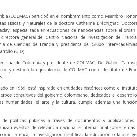
ombia (COLMAC) participó en el nombramiento como Miembro Honor
as Físicas y Naturales de la doctora Catherine Bréchignac. Doctor
Saclay, especializada en ecuaciones de nanociencias sobre el orden 
 directora general del Centro Nacional de Investigación de Francia
ia de Ciencias de Francia y presidenta del Grupo InterAcademia
arrollo (GID).
edicina de Colombia y presidente de COLMAC, Dr. Gabriel Carrasqu
hignac y destacó la equivalencia de COLMAC con el Instituto de Fran
s.
o en 1959, está inspirado en entidades históricas como el Institut
uerpos consultivos del gobierno colombiano, dedicados al desarrollo
as humanidades, el arte y la cultura, cumple además una funció
 de políticas públicas a través de documentos y publicaciones
nizan eventos de relevancia nacional e internacional sobre temas
omo la ética, la investigación científica, la educación o la intelige