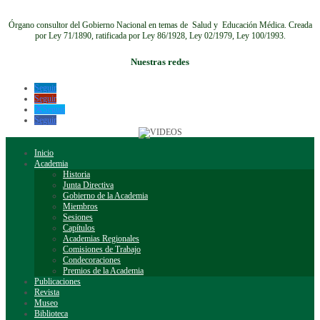
Órgano consultor del Gobierno Nacional en temas de Salud y Educación Médica.
Creada
por Ley 71/1890, ratificada por Ley 86/1928, Ley 02/1979, Ley 100/1993.
Nuestras redes
Seguir
Seguir
Seguir
Seguir
Inicio
Academia
Historia
Junta Directiva
Gobierno de la Academia
Miembros
Sesiones
Capítulos
Academias Regionales
Comisiones de Trabajo
Condecoraciones
Premios de la Academia
Publicaciones
Revista
Museo
Biblioteca