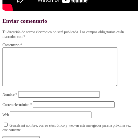
Enviar comentario
Tu dirección de correo electrónico no será publicada.
Los campos obligatorios están
marcados con
*
Comentario
*
Nombre
*
Correo electrónico
*
Web
Guarda mi nombre, correo electrónico y web en este navegador para la próxima vez
que comente.