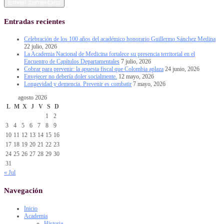
Entradas recientes
Celebración de los 100 años del académico honorario Guillermo Sánchez Medina
22 julio, 2026
La Academia Nacional de Medicina fortalece su presencia territorial en el
Encuentro de Capítulos Departamentales
7 julio, 2026
Cobrar para prevenir: la apuesta fiscal que Colombia aplaza
24 junio, 2026
Envejecer no debería doler socialmente.
12 mayo, 2026
Longevidad y demencia. Prevenir es combatir
7 mayo, 2026
agosto 2026
L
M
X
J
V
S
D
1
2
3
4
5
6
7
8
9
10
11
12
13
14
15
16
17
18
19
20
21
22
23
24
25
26
27
28
29
30
31
« Jul
Navegación
Inicio
Academia
Historia