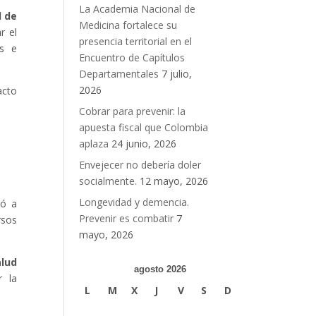
La Academia Nacional de
l de
Medicina fortalece su
r el
presencia territorial en el
es e
Encuentro de Capítulos
Departamentales
7 julio,
2026
acto
Cobrar para prevenir: la
apuesta fiscal que Colombia
aplaza
24 junio, 2026
Envejecer no debería doler
socialmente.
12 mayo, 2026
Longevidad y demencia.
zó a
Prevenir es combatir
7
rsos
mayo, 2026
alud
agosto 2026
r la
L
M
X
J
V
S
D