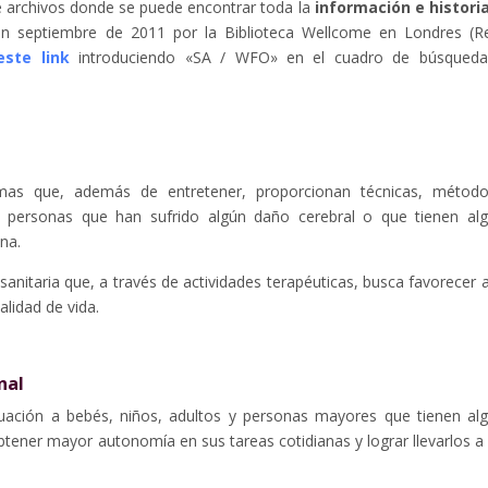
de archivos donde se puede encontrar toda la
información e histori
en septiembre de 2011 por la Biblioteca Wellcome en Londres (R
este link
introduciendo «SA / WFO» en el cuadro de búsqued
rmas que, además de entretener, proporcionan técnicas, métod
e personas que han sufrido algún daño cerebral o que tienen al
ana.
anitaria que, a través de actividades terapéuticas, busca favorecer a
lidad de vida.
nal
actuación a bebés, niños, adultos y personas mayores que tienen al
btener mayor autonomía en sus tareas cotidianas y lograr llevarlos a