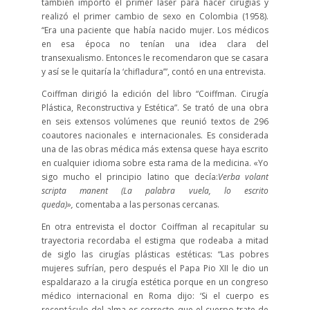
también importó el primer láser para hacer cirugías y
realizó el primer cambio de sexo en Colombia (1958).
“Era una paciente que había nacido mujer. Los médicos
en esa época no tenían una idea clara del
transexualismo. Entonces le recomendaron que se casara
y así se le quitaría la ‘chifladura’”, contó en una entrevista.
Coiffman dirigió la edición del libro “Coiffman. Cirugía
Plástica, Reconstructiva y Estética”. Se trató de una obra
en seis extensos volúmenes que reunió textos de 296
coautores nacionales e internacionales. Es considerada
una de las obras médica más extensa quese haya escrito
en cualquier idioma sobre esta rama de la medicina. «Yo
sigo mucho el principio latino que decía:
Verba volant
scripta manent (La palabra vuela, lo escrito
queda)»,
comentaba a las personas cercanas.
En otra entrevista el doctor Coiffman al recapitular su
trayectoria recordaba el estigma que rodeaba a mitad
de siglo las cirugías plásticas estéticas: “Las pobres
mujeres sufrían, pero después el Papa Pio XII le dio un
espaldarazo a la cirugía estética porque en un congreso
médico internacional en Roma dijo: ‘Si el cuerpo es
receptáculo del alma es correcto que el cuerpo trate de