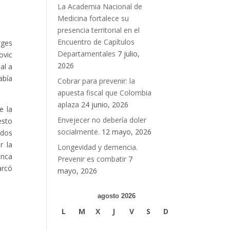
La Academia Nacional de
Medicina fortalece su
presencia territorial en el
Encuentro de Capítulos
rges
Departamentales
7 julio,
ovic
2026
al a
abía
Cobrar para prevenir: la
apuesta fiscal que Colombia
aplaza
24 junio, 2026
e la
Envejecer no debería doler
esto
socialmente.
12 mayo, 2026
ídos
r la
Longevidad y demencia.
unca
Prevenir es combatir
7
arcó
mayo, 2026
agosto 2026
L
M
X
J
V
S
D