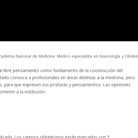
cademia Nacional de Medicina. Médico especialista en Ginecología y Obstetri
l libre pensamiento como fundamento de la construcción del
tado convoca a profesionales en áreas distintas a la medicina, pero
las, para que expresen sus posturas y pensamientos. Las opiniones
meten a la institución.
licada.
Los campos obligatorios están marcados con
*