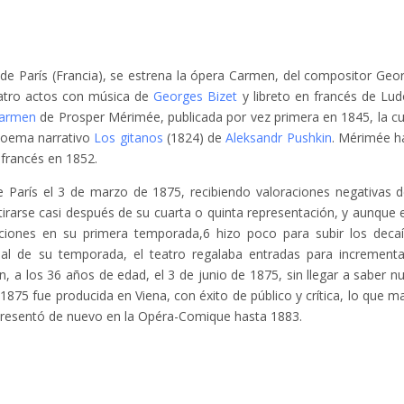
de París (Francia), se estrena la ópera Carmen, del compositor Geo
atro actos con música de
Georges Bizet
y libreto en francés de Lud
armen
de Prosper Mérimée, publicada por vez primera en 1845, la cu
 poema narrativo
Los gitanos
(1824) de
Aleksandr Pushkin
. Mérimée h
 francés en 1852.
París el 3 de marzo de 1875, recibiendo valoraciones negativas d
etirarse casi después de su cuarta o quinta representación, y aunque 
taciones en su primera temporada,6​ hizo poco para subir los deca
nal de su temporada, el teatro regalaba entradas para incrementa
n, a los 36 años de edad, el 3 de junio de 1875, sin llegar a saber n
1875 fue producida en Viena, con éxito de público y crítica, lo que m
representó de nuevo en la Opéra-Comique hasta 1883.