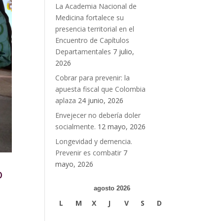
La Academia Nacional de
Medicina fortalece su
presencia territorial en el
Encuentro de Capítulos
Departamentales
7 julio,
2026
Cobrar para prevenir: la
apuesta fiscal que Colombia
aplaza
24 junio, 2026
Envejecer no debería doler
socialmente.
12 mayo, 2026
Longevidad y demencia.
Prevenir es combatir
7
mayo, 2026
o
agosto 2026
L
M
X
J
V
S
D