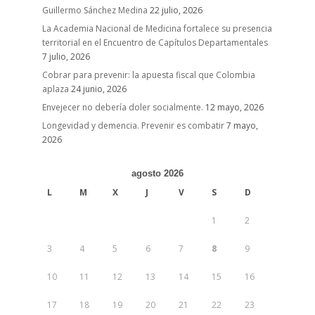
Guillermo Sánchez Medina
22 julio, 2026
La Academia Nacional de Medicina fortalece su presencia
territorial en el Encuentro de Capítulos Departamentales
7 julio, 2026
Cobrar para prevenir: la apuesta fiscal que Colombia
aplaza
24 junio, 2026
Envejecer no debería doler socialmente.
12 mayo, 2026
Longevidad y demencia. Prevenir es combatir
7 mayo,
2026
agosto 2026
L
M
X
J
V
S
D
1
2
3
4
5
6
7
8
9
10
11
12
13
14
15
16
17
18
19
20
21
22
23