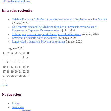
« Entradas más antiguas
Entradas recientes
Celebración de los 100 años del académico honorario Guillermo Sánchez Medina
22 julio, 2026
La Academia Nacional de Medicina fortalece su presencia territorial en el
Encuentro de Capítulos Departamentales
7 julio, 2026
Cobrar para prevenir: la apuesta fiscal que Colombia aplaza
24 junio, 2026
Envejecer no debería doler socialmente.
12 mayo, 2026
Longevidad y demencia. Prevenir es combatir
7 mayo, 2026
agosto 2026
L
M
X
J
V
S
D
1
2
3
4
5
6
7
8
9
10
11
12
13
14
15
16
17
18
19
20
21
22
23
24
25
26
27
28
29
30
31
« Jul
Navegación
Inicio
Academia
Historia