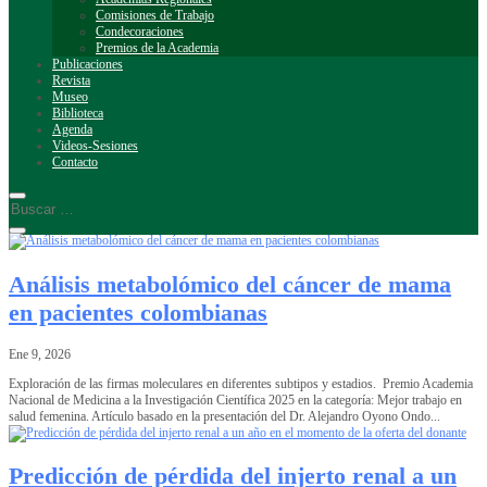
Comisiones de Trabajo
Condecoraciones
Premios de la Academia
Publicaciones
Revista
Museo
Biblioteca
Agenda
Videos-Sesiones
Contacto
Análisis metabolómico del cáncer de mama
en pacientes colombianas
Ene 9, 2026
Exploración de las firmas moleculares en diferentes subtipos y estadios. Premio Academia
Nacional de Medicina a la Investigación Científica 2025 en la categoría: Mejor trabajo en
salud femenina. Artículo basado en la presentación del Dr. Alejandro Oyono Ondo...
Predicción de pérdida del injerto renal a un