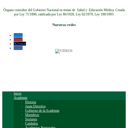
Órgano consultor del Gobierno Nacional en temas de Salud y Educación Médica.
Creada
por Ley 71/1890, ratificada por Ley 86/1928, Ley 02/1979, Ley 100/1993.
Nuestras redes
Seguir
Seguir
Seguir
Seguir
Inicio
Academia
Historia
Junta Directiva
Gobierno de la Academia
Miembros
Sesiones
Capítulos
Academias Regionales