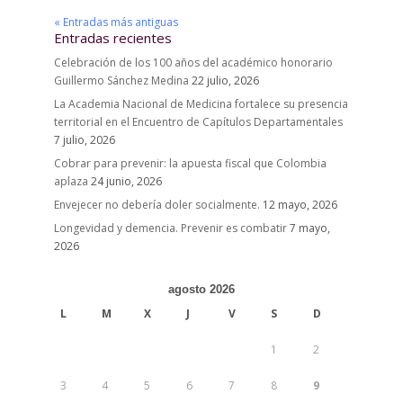
« Entradas más antiguas
Entradas recientes
Celebración de los 100 años del académico honorario
Guillermo Sánchez Medina
22 julio, 2026
La Academia Nacional de Medicina fortalece su presencia
territorial en el Encuentro de Capítulos Departamentales
7 julio, 2026
Cobrar para prevenir: la apuesta fiscal que Colombia
aplaza
24 junio, 2026
Envejecer no debería doler socialmente.
12 mayo, 2026
Longevidad y demencia. Prevenir es combatir
7 mayo,
2026
agosto 2026
L
M
X
J
V
S
D
1
2
3
4
5
6
7
8
9