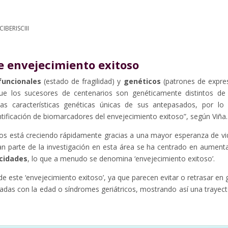
CIBERISCIII
e envejecimiento exitoso
funcionales
(estado de fragilidad) y
genéticos
(patrones de expre
e los sucesores de centenarios son genéticamente distintos de
s características genéticas únicas de sus antepasados, por lo
ntificación de biomarcadores del envejecimiento exitoso”, según Viña.
s está creciendo rápidamente gracias a una mayor esperanza de vi
an parte de la investigación en esta área se ha centrado en aumenta
acidades
, lo que a menudo se denomina ‘envejecimiento exitoso’.
 este ‘envejecimiento exitoso’, ya que parecen evitar o retrasar en 
adas con la edad o síndromes geriátricos, mostrando así una trayect