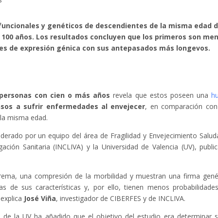
s funcionales y genéticos de descendientes de la misma edad 
 100 años. Los resultados concluyen que los primeros son me
nes de expresión génica con sus antepasados más longevos.
personas con cien o más años
revela que estos poseen una
hu
os a sufrir enfermedades al envejecer
, en comparación con
 la misma edad.
 liderado por un equipo del área de Fragilidad y Envejecimiento Salud
gación Sanitaria (INCLIVA) y la Universidad de Valencia (UV), publi
trema, una compresión de la morbilidad y muestran una firma gené
s de sus características y, por ello, tienen menos probabilidade
 explica
José Viña
, investigador de CIBERFES y de INCLIVA.
a de la UV ha añadido que el objetivo del estudio era determinar s