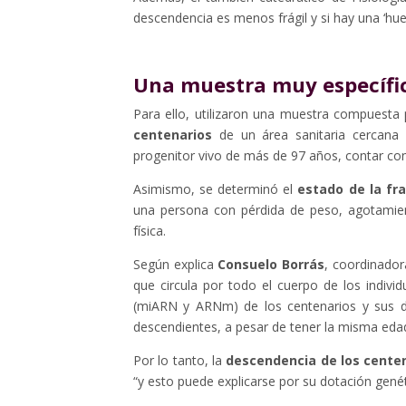
descendencia es menos frágil y si hay una ‘huel
Una muestra muy específi
Para ello, utilizaron una muestra compuesta
centenarios
de un área sanitaria cercana 
progenitor vivo de más de 97 años, contar co
Asimismo, se determinó el
estado de la fra
una persona con pérdida de peso, agotamient
física.
Según explica
Consuelo Borrás
, coordinador
que circula por todo el cuerpo de los indiv
(miARN y ARNm) de los centenarios y sus de
descendientes, a pesar de tener la misma edad
Por lo tanto, la
descendencia de los centen
“y esto puede explicarse por su dotación genét