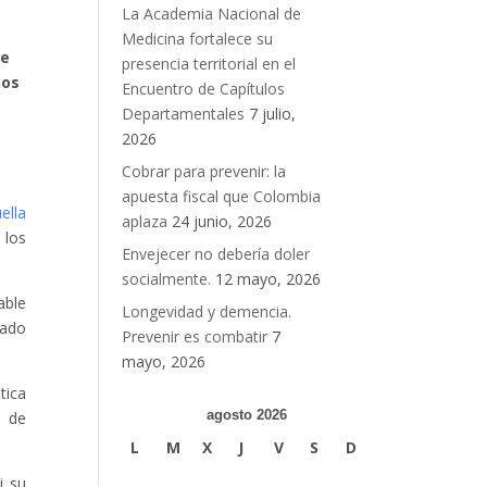
La Academia Nacional de
Medicina fortalece su
de
presencia territorial en el
nos
Encuentro de Capítulos
Departamentales
7 julio,
2026
Cobrar para prevenir: la
apuesta fiscal que Colombia
ella
aplaza
24 junio, 2026
 los
Envejecer no debería doler
socialmente.
12 mayo, 2026
able
Longevidad y demencia.
cado
Prevenir es combatir
7
mayo, 2026
tica
agosto 2026
s de
L
M
X
J
V
S
D
i su