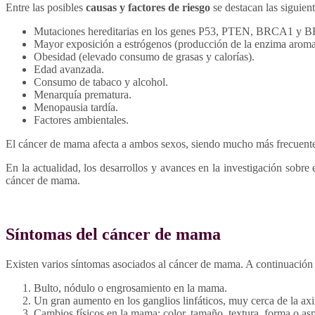
Entre las posibles
causas y factores de riesgo
se destacan las siguient
Mutaciones hereditarias en los genes P53, PTEN, BRCA1 y 
Mayor exposición a estrógenos (producción de la enzima aroma
Obesidad (elevado consumo de grasas y calorías).
Edad avanzada.
Consumo de tabaco y alcohol.
Menarquía prematura.
Menopausia tardía.
Factores ambientales.
El cáncer de mama afecta a ambos sexos, siendo mucho más frecuente
En la actualidad, los desarrollos y avances en la investigación sobr
cáncer de mama.
Síntomas del cáncer de mama
Existen varios síntomas asociados al cáncer de mama. A continuació
Bulto, nódulo o engrosamiento en la mama.
Un gran aumento en los ganglios linfáticos, muy cerca de la axi
Cambios físicos en la mama: color, tamaño, textura, forma o as