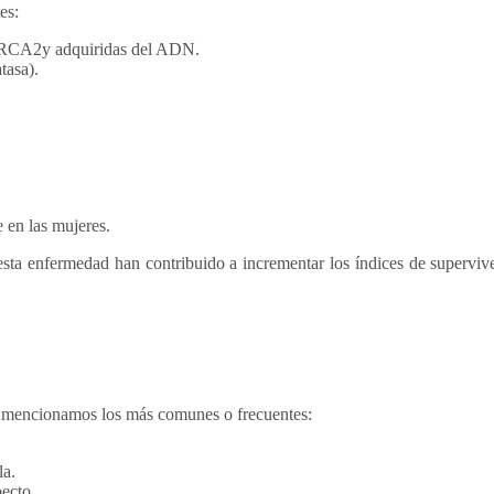
es:
BRCA2y adquiridas del ADN.
tasa).
 en las mujeres.
e esta enfermedad han contribuido a incrementar los índices de supervi
n mencionamos los más comunes o frecuentes:
la.
pecto.