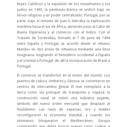
Reyes Católicos y la expulsión de los musulmanes y los
judíos en 1492, la península ibérica se unificó bajo un
fervor religioso y un poder centralizado. Portugal, por su
parte, bajo el reinado de Juan II, lideraba la exploración
marítima hacia el sur de África, abriendo paso al Cabo de
Buena Esperanza y al comercio con el Índico. Con el
Tratado de Tordesillas, firmado el 7 de junio de 1494
entre España y Portugal, se acordó dividir el «Nuevo
Mundo» en dos áreas de influencia mediante una línea
imaginaria. Asignando el hemisferio occidental a España
y el oriental a Portugal, de allí la incorporación de Brasil a
Portugal.
El comercio se transformó en el motor del mundo. Los
puertos de Lisboa, Amberes y Génova se convirtieron en
centros de intercambio global. El mar reemplazó a la
tierra como vía principal de transporte y riqueza; la
construcción naval se volvió una industria pujante,
símbolo del nuevo orden mercantil que desplazó al
feudalismo. Las rutas de especias, oro y textiles
reconfiguraron la economía mundial, y cuando los
otomanos bloquearon el Mediterráneo, Europa
comprendió que debía buscar nuevas rutas: rodear a