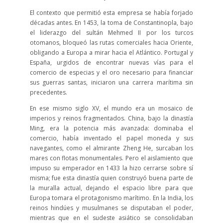
El contexto que permitió esta empresa se había forjado
décadas antes. En 1453, la toma de Constantinopla, bajo
el liderazgo del sultán Mehmed II por los turcos
otomanos, bloqueó las rutas comerciales hacia Oriente,
obligando a Europa a mirar hacia el Atlántico. Portugal y
España, urgidos de encontrar nuevas vías para el
comercio de especias y el oro necesario para financiar
sus guerras santas, iniciaron una carrera marítima sin
precedentes.
En ese mismo siglo XV, el mundo era un mosaico de
imperios y reinos fragmentados. China, bajo la dinastía
Ming, era la potencia más avanzada: dominaba el
comercio, había inventado el papel moneda y sus
navegantes, como el almirante Zheng He, surcaban los
mares con flotas monumentales. Pero el aislamiento que
impuso su emperador en 1433 la hizo cerrarse sobre sí
misma; fue esta dinastía quien construyó buena parte de
la muralla actual, dejando el espacio libre para que
Europa tomara el protagonismo marítimo. En la India, los
reinos hindúes y musulmanes se disputaban el poder,
mientras que en el sudeste asiático se consolidaban