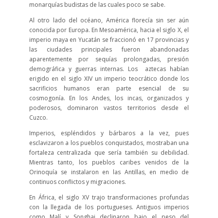
monarquías budistas de las cuales poco se sabe.
Al otro lado del océano, América florecía sin ser aún
conocida por Europa. En Mesoamérica, hacia el siglo X, el
imperio maya en Yucatán se fraccionó en 17 provincias y
las ciudades principales fueron abandonadas
aparentemente por sequías prolongadas, presión
demográfica y guerras internas. Los aztecas habían
erigido en el siglo XIV un imperio teocrático donde los
sacrificios humanos eran parte esencial de su
cosmogonía. En los Andes, los incas, organizados y
poderosos, dominaron vastos territorios desde el
Cuzco.
Imperios, espléndidos y bárbaros a la vez, pues
esclavizaron a los pueblos conquistados, mostraban una
fortaleza centralizada que sería también su debilidad.
Mientras tanto, los pueblos caribes venidos de la
Orinoquía se instalaron en las Antillas, en medio de
continuos conflictos y migraciones.
En África, el siglo XV trajo transformaciones profundas
con la llegada de los portugueses. Antiguos imperios
como Malí y Songhai declinaron bajo el peso del