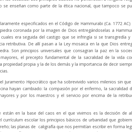
o se enseñan como parte de la ética nacional, que tampoco se p
claramente especificados en el Código de Hammurabi (Ca. 1772 AC)
a piedra coronada por la imagen de Dios entregándoselas a Hammur
uales era seguida del castigo que se infringía si se transgredía y
ia retributiva. De allí pasan a la Ley mosaica en la que Dios entre
iedra. Son principios universales que consagran la paz en la socie
ayores, el precepto fundamental de la sacralidad de la vida co
la propiedad propia y la de los demás y la importancia de decir siempr
ias.
l Juramento Hipocrático que ha sobrevivido varios milenios sin que
dicina hayan cambiado: la compasión por el enfermo, la sacralidad d
mayores y por los maestros y el servicio por encima de la retribu
están en la base del caos en el que vivimos es la decisión de a
l currículum escolar los principios básicos de urbanidad que gobiern
o; las planas de caligrafía que nos permitían escribir en forma legi