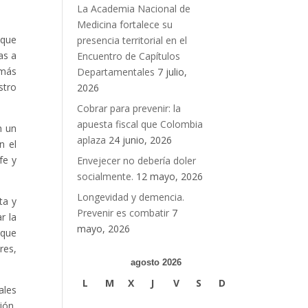
La Academia Nacional de
Medicina fortalece su
 que
presencia territorial en el
as a
Encuentro de Capítulos
 más
Departamentales
7 julio,
stro
2026
Cobrar para prevenir: la
apuesta fiscal que Colombia
n un
aplaza
24 junio, 2026
n el
fe y
Envejecer no debería doler
socialmente.
12 mayo, 2026
Longevidad y demencia.
ta y
Prevenir es combatir
7
r la
mayo, 2026
 que
res,
agosto 2026
L
M
X
J
V
S
D
ales
ión,