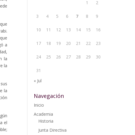
1
2
uede
3
4
5
6
7
8
9
 que
10
11
12
13
14
15
16
abi.
 que
17
18
19
20
21
22
23
gó a
dad,
24
25
26
27
28
29
30
n la
e la
31
« Jul
 sus
e la
Navegación
ción
Inicio
Academia
lgún
Historia
a el
ble;
Junta Directiva