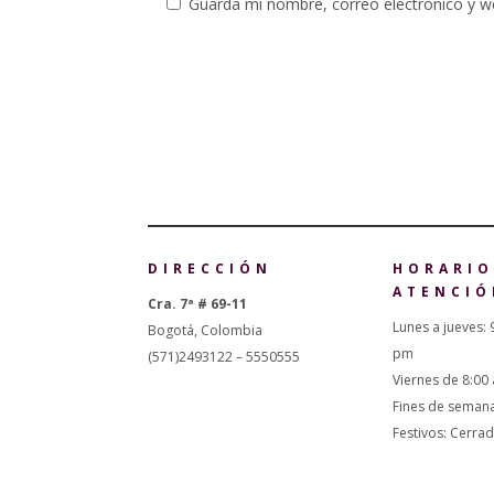
Guarda mi nombre, correo electrónico y w
DIRECCIÓN
HORARIO
ATENCIÓ
Cra. 7ª # 69-11
Lunes a jueves: 
Bogotá, Colombia
pm
(571)2493122 – 5550555
Viernes de 8:00
Fines de seman
Festivos: Cerra