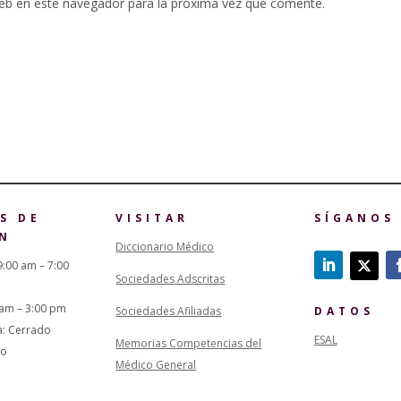
eb en este navegador para la próxima vez que comente.
S DE
VISITAR
SÍGANOS
N
Diccionario Médico
9:00 am – 7:00
Sociedades Adscritas
 am – 3:00 pm
Sociedades Afiliadas
DATOS
a: Cerrado
ESAL
Memorias Competencias del
do
Médico General