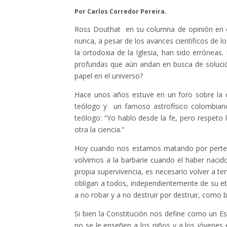
Por Carlos Corredor Pereira.
Ross Douthat en su columna de opinión en e
nunca, a pesar de los avances científicos de
la ortodoxia de la Iglesia, han sido erróneas
profundas que aún andan en busca de soluci
papel en el universo?
Hace unos años estuve en un foro sobre la c
teólogo y un famoso astrofísico colombian
teólogo: “Yo hablo desde la fe, pero respeto 
otra la ciencia.”
Hoy cuando nos estamos matando por pertenec
volvimos a la barbarie cuando el haber nacid
propia supervivencia, es necesario volver a 
obligan a todos, independientemente de su etn
a no robar y a no destruir por destruir, como
Si bien la Constitución nos define como un Es
no se le enseñen a los niños y a los jóvenes 