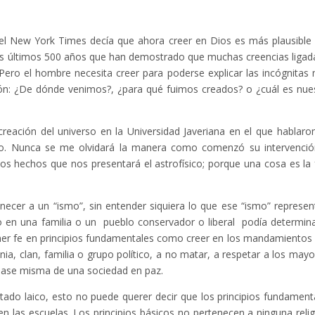
l New York Times decía que ahora creer en Dios es más plausible
 los últimos 500 años que han demostrado que muchas creencias ligad
. Pero el hombre necesita creer para poderse explicar las incógnitas
ón: ¿De dónde venimos?, ¿para qué fuimos creados? o ¿cuál es nue
reación del universo en la Universidad Javeriana en el que hablaro
o. Nunca se me olvidará la manera como comenzó su intervenció
los hechos que nos presentará el astrofísico; porque una cosa es la 
er a un “ismo”, sin entender siquiera lo que ese “ismo” represen
o en una familia o un pueblo conservador o liberal podía determina
tener fe en principios fundamentales como creer en los mandamientos
ia, clan, familia o grupo político, a no matar, a respetar a los mayo
 base misma de una sociedad en paz.
tado laico, esto no puede querer decir que los principios fundament
en las escuelas. Los principios básicos no pertenecen a ninguna relig