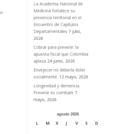
La Academia Nacional de
Medicina fortalece su
an
presencia territorial en el
Encuentro de Capítulos
Departamentales
7 julio,
2026
Cobrar para prevenir: la
apuesta fiscal que Colombia
aplaza
24 junio, 2026
Envejecer no debería doler
socialmente.
12 mayo, 2026
Longevidad y demencia.
Prevenir es combatir
7
mayo, 2026
agosto 2026
L
M
X
J
V
S
D