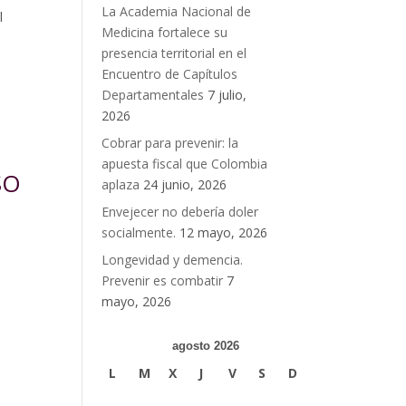
La Academia Nacional de
l
Medicina fortalece su
presencia territorial en el
Encuentro de Capítulos
Departamentales
7 julio,
2026
Cobrar para prevenir: la
apuesta fiscal que Colombia
SO
aplaza
24 junio, 2026
Envejecer no debería doler
socialmente.
12 mayo, 2026
Longevidad y demencia.
l
Prevenir es combatir
7
-
mayo, 2026
agosto 2026
L
M
X
J
V
S
D