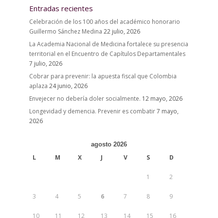
Entradas recientes
Celebración de los 100 años del académico honorario
Guillermo Sánchez Medina
22 julio, 2026
La Academia Nacional de Medicina fortalece su presencia
territorial en el Encuentro de Capítulos Departamentales
7 julio, 2026
Cobrar para prevenir: la apuesta fiscal que Colombia
aplaza
24 junio, 2026
Envejecer no debería doler socialmente.
12 mayo, 2026
Longevidad y demencia. Prevenir es combatir
7 mayo,
2026
agosto 2026
L
M
X
J
V
S
D
1
2
3
4
5
6
7
8
9
10
11
12
13
14
15
16