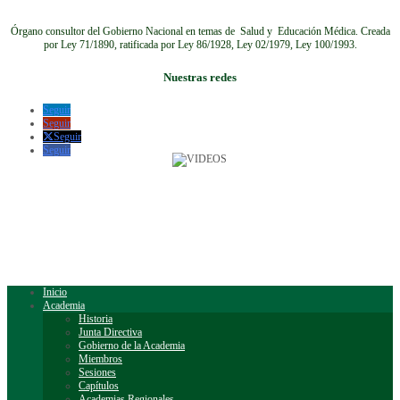
Órgano consultor del Gobierno Nacional en temas de Salud y Educación Médica.
Creada
por Ley 71/1890, ratificada por Ley 86/1928, Ley 02/1979, Ley 100/1993.
Nuestras redes
Seguir
Seguir
Seguir
Seguir
Inicio
Academia
Historia
Junta Directiva
Gobierno de la Academia
Miembros
Sesiones
Capítulos
Academias Regionales