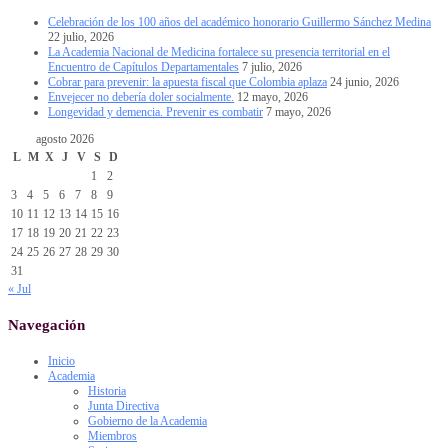
Celebración de los 100 años del académico honorario Guillermo Sánchez Medina
22 julio, 2026
La Academia Nacional de Medicina fortalece su presencia territorial en el
Encuentro de Capítulos Departamentales
7 julio, 2026
Cobrar para prevenir: la apuesta fiscal que Colombia aplaza
24 junio, 2026
Envejecer no debería doler socialmente.
12 mayo, 2026
Longevidad y demencia. Prevenir es combatir
7 mayo, 2026
agosto 2026
L
M
X
J
V
S
D
1
2
3
4
5
6
7
8
9
10
11
12
13
14
15
16
17
18
19
20
21
22
23
24
25
26
27
28
29
30
31
« Jul
Navegación
Inicio
Academia
Historia
Junta Directiva
Gobierno de la Academia
Miembros