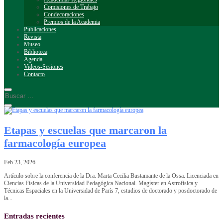
Comisiones de Trabajo
Condecoraciones
Premios de la Academia
Publicaciones
Revista
Museo
Biblioteca
Agenda
Videos-Sesiones
Contacto
Etapas y escuelas que marcaron la
farmacología europea
Feb 23, 2026
Artículo sobre la conferencia de la Dra. Marta Cecilia Bustamante de la Ossa. Licenciada en
Ciencias Físicas de la Universidad Pedagógica Nacional. Magíster en Astrofísica y
Técnicas Espaciales en la Universidad de París 7, estudios de doctorado y posdoctorado de
la...
Entradas recientes