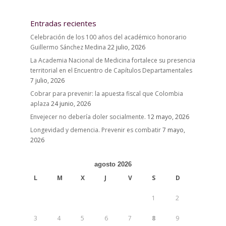
Entradas recientes
Celebración de los 100 años del académico honorario
Guillermo Sánchez Medina
22 julio, 2026
La Academia Nacional de Medicina fortalece su presencia
territorial en el Encuentro de Capítulos Departamentales
7 julio, 2026
Cobrar para prevenir: la apuesta fiscal que Colombia
aplaza
24 junio, 2026
Envejecer no debería doler socialmente.
12 mayo, 2026
Longevidad y demencia. Prevenir es combatir
7 mayo,
2026
agosto 2026
L
M
X
J
V
S
D
1
2
3
4
5
6
7
8
9