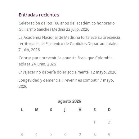
Entradas recientes
Celebración de los 100 años del académico honorario
Guillermo Sánchez Medina
22 julio, 2026
La Academia Nacional de Medicina fortalece su presencia
territorial en el Encuentro de Capítulos Departamentales
7 julio, 2026
Cobrar para prevenir: la apuesta fiscal que Colombia
aplaza
24 junio, 2026
Envejecer no debería doler socialmente.
12 mayo, 2026
Longevidad y demencia. Prevenir es combatir
7 mayo,
2026
agosto 2026
L
M
X
J
V
S
D
1
2
3
4
5
6
7
8
9