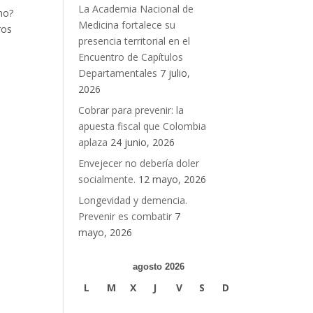
La Academia Nacional de
no?
Medicina fortalece su
ros
presencia territorial en el
Encuentro de Capítulos
Departamentales
7 julio,
2026
Cobrar para prevenir: la
apuesta fiscal que Colombia
aplaza
24 junio, 2026
Envejecer no debería doler
socialmente.
12 mayo, 2026
Longevidad y demencia.
Prevenir es combatir
7
mayo, 2026
agosto 2026
L
M
X
J
V
S
D