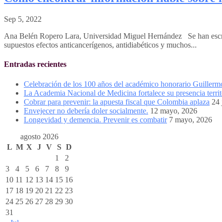
Sep 5, 2022
Ana Belén Ropero Lara, Universidad Miguel Hernández Se han escrito a
supuestos efectos anticancerígenos, antidiabéticos y muchos...
Entradas recientes
Celebración de los 100 años del académico honorario Guiller
La Academia Nacional de Medicina fortalece su presencia territ
Cobrar para prevenir: la apuesta fiscal que Colombia aplaza
24 
Envejecer no debería doler socialmente.
12 mayo, 2026
Longevidad y demencia. Prevenir es combatir
7 mayo, 2026
agosto 2026
L
M
X
J
V
S
D
1
2
3
4
5
6
7
8
9
10
11
12
13
14
15
16
17
18
19
20
21
22
23
24
25
26
27
28
29
30
31