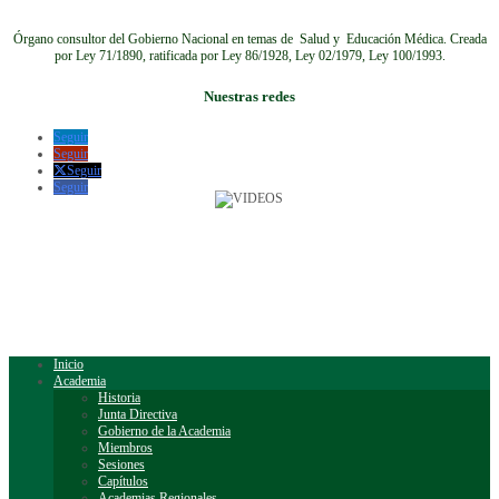
Órgano consultor del Gobierno Nacional en temas de Salud y Educación Médica.
Creada
por Ley 71/1890, ratificada por Ley 86/1928, Ley 02/1979, Ley 100/1993.
Nuestras redes
Seguir
Seguir
Seguir
Seguir
Inicio
Academia
Historia
Junta Directiva
Gobierno de la Academia
Miembros
Sesiones
Capítulos
Academias Regionales