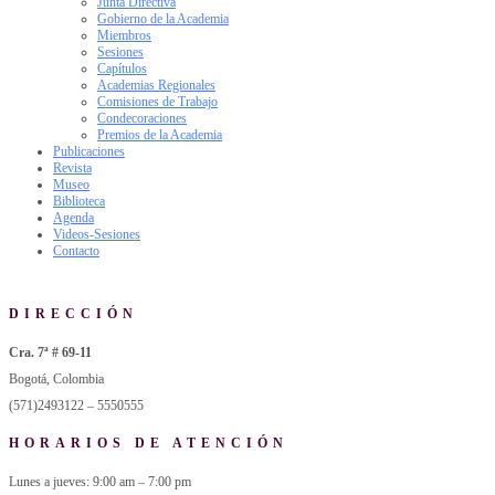
Junta Directiva
Gobierno de la Academia
Miembros
Sesiones
Capítulos
Academias Regionales
Comisiones de Trabajo
Condecoraciones
Premios de la Academia
Publicaciones
Revista
Museo
Biblioteca
Agenda
Videos-Sesiones
Contacto
DIRECCIÓN
Cra. 7ª # 69-11
Bogotá, Colombia
(571)2493122 – 5550555
HORARIOS DE ATENCIÓN
Lunes a jueves: 9:00 am – 7:00 pm