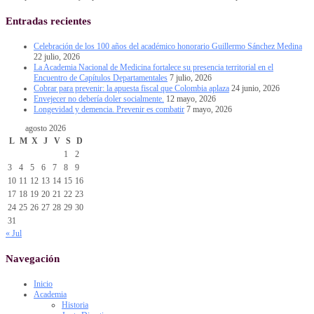
Entradas recientes
Celebración de los 100 años del académico honorario Guillermo Sánchez Medina
22 julio, 2026
La Academia Nacional de Medicina fortalece su presencia territorial en el
Encuentro de Capítulos Departamentales
7 julio, 2026
Cobrar para prevenir: la apuesta fiscal que Colombia aplaza
24 junio, 2026
Envejecer no debería doler socialmente.
12 mayo, 2026
Longevidad y demencia. Prevenir es combatir
7 mayo, 2026
agosto 2026
L
M
X
J
V
S
D
1
2
3
4
5
6
7
8
9
10
11
12
13
14
15
16
17
18
19
20
21
22
23
24
25
26
27
28
29
30
31
« Jul
Navegación
Inicio
Academia
Historia