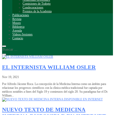
Comisiones de Trabajo
Condecoraciones
Premios de la Academia
Publicaciones
Revista
Museo
Biblioteca
Agenda
Videos-Sesiones
Contacto
EL INTERNISTA WILLIAM OSLER
Nov 19, 2021
Por Alfredo Jácome Roca. La concepción de la Medicina Interna como un ámbito para
relacionar los progresos científicos con la clínica médica tradicional fue captada por
médicos notables a fines del Siglo 19 y comienzos del siglo 20. Su paradigma fue el Dr.
William...
NUEVO TEXTO DE MEDICINA