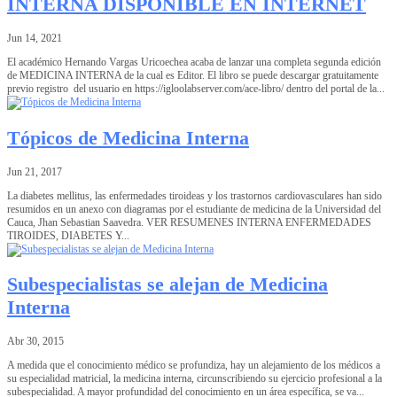
INTERNA DISPONIBLE EN INTERNET
Jun 14, 2021
El académico Hernando Vargas Uricoechea acaba de lanzar una completa segunda edición
de MEDICINA INTERNA de la cual es Editor. El libro se puede descargar gratuitamente
previo registro del usuario en https://igloolabserver.com/ace-libro/ dentro del portal de la...
Tópicos de Medicina Interna
Jun 21, 2017
La diabetes mellitus, las enfermedades tiroideas y los trastornos cardiovasculares han sido
resumidos en un anexo con diagramas por el estudiante de medicina de la Universidad del
Cauca, Jhan Sebastian Saavedra. VER RESUMENES INTERNA ENFERMEDADES
TIROIDES, DIABETES Y...
Subespecialistas se alejan de Medicina
Interna
Abr 30, 2015
A medida que el conocimiento médico se profundiza, hay un alejamiento de los médicos a
su especialidad matricial, la medicina interna, circunscribiendo su ejercicio profesional a la
subespecialidad. A mayor profundidad del conocimiento en un área específica, se va...