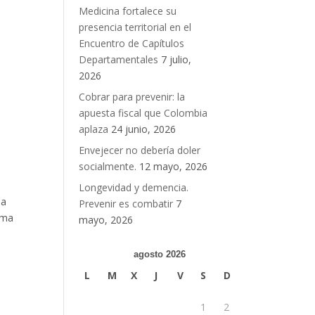
Medicina fortalece su
presencia territorial en el
Encuentro de Capítulos
Departamentales
7 julio,
2026
Cobrar para prevenir: la
apuesta fiscal que Colombia
aplaza
24 junio, 2026
Envejecer no debería doler
socialmente.
12 mayo, 2026
Longevidad y demencia.
da
Prevenir es combatir
7
ema
mayo, 2026
agosto 2026
L
M
X
J
V
S
D
1
2