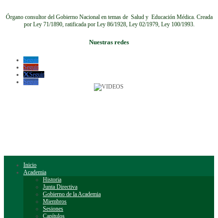
Órgano consultor del Gobierno Nacional en temas de Salud y Educación Médica.
Creada
por Ley 71/1890, ratificada por Ley 86/1928, Ley 02/1979, Ley 100/1993.
Nuestras redes
Seguir
Seguir
Seguir
Seguir
Inicio
Academia
Historia
Junta Directiva
Gobierno de la Academia
Miembros
Sesiones
Capítulos