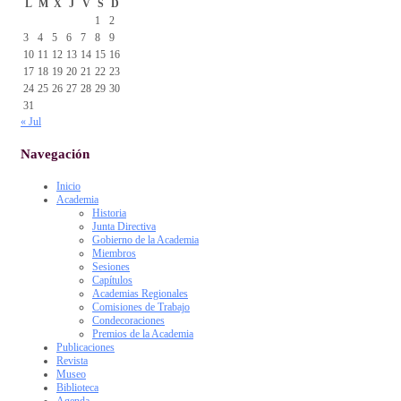
L
M
X
J
V
S
D
1
2
3
4
5
6
7
8
9
10
11
12
13
14
15
16
17
18
19
20
21
22
23
24
25
26
27
28
29
30
31
« Jul
Navegación
Inicio
Academia
Historia
Junta Directiva
Gobierno de la Academia
Miembros
Sesiones
Capítulos
Academias Regionales
Comisiones de Trabajo
Condecoraciones
Premios de la Academia
Publicaciones
Revista
Museo
Biblioteca
Agenda