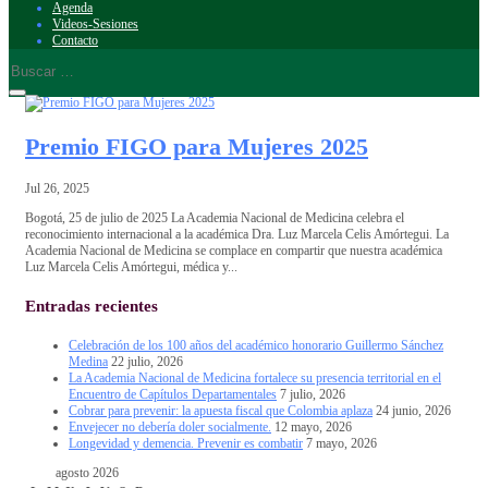
Agenda
Videos-Sesiones
Contacto
Premio FIGO para Mujeres 2025
Jul 26, 2025
Bogotá, 25 de julio de 2025 La Academia Nacional de Medicina celebra el
reconocimiento internacional a la académica Dra. Luz Marcela Celis Amórtegui. La
Academia Nacional de Medicina se complace en compartir que nuestra académica
Luz Marcela Celis Amórtegui, médica y...
Entradas recientes
Celebración de los 100 años del académico honorario Guillermo Sánchez
Medina
22 julio, 2026
La Academia Nacional de Medicina fortalece su presencia territorial en el
Encuentro de Capítulos Departamentales
7 julio, 2026
Cobrar para prevenir: la apuesta fiscal que Colombia aplaza
24 junio, 2026
Envejecer no debería doler socialmente.
12 mayo, 2026
Longevidad y demencia. Prevenir es combatir
7 mayo, 2026
agosto 2026