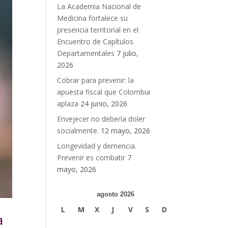
La Academia Nacional de
Medicina fortalece su
presencia territorial en el
Encuentro de Capítulos
Departamentales
7 julio,
2026
Cobrar para prevenir: la
apuesta fiscal que Colombia
aplaza
24 junio, 2026
Envejecer no debería doler
socialmente.
12 mayo, 2026
Longevidad y demencia.
Prevenir es combatir
7
mayo, 2026
agosto 2026
L
M
X
J
V
S
D
a