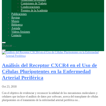
Comisiones de Trabajo
Condecoraciones
Premios de la Academia
Publicaciones
Revista
Museo
Biblioteca
Agenda
Videos-Sesiones
Contacto
Análisis del Receptor CXCR4 en el Uso de
Células Pluripotentes en la Enfermedad
Arterial Periférica
Oct 23, 2018
Con el objetivo de evidenciar y reconocer la utilidad de los mecanismos moleculares y
celulares que incluye el análisis de datos por software, acerca del transplante de células
pluripotentes en el tratamiento de la enfermedad arterial periférica no...