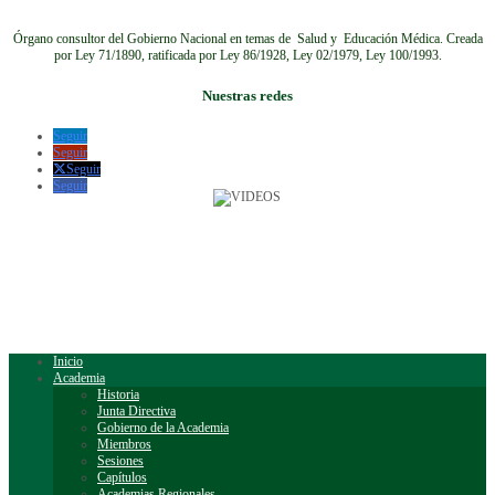
Órgano consultor del Gobierno Nacional en temas de Salud y Educación Médica.
Creada
por Ley 71/1890, ratificada por Ley 86/1928, Ley 02/1979, Ley 100/1993.
Nuestras redes
Seguir
Seguir
Seguir
Seguir
Inicio
Academia
Historia
Junta Directiva
Gobierno de la Academia
Miembros
Sesiones
Capítulos
Academias Regionales