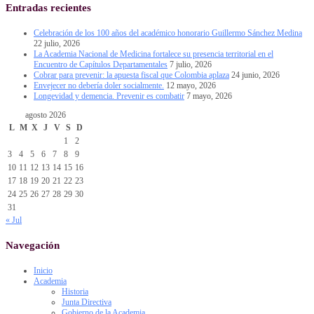
Entradas recientes
Celebración de los 100 años del académico honorario Guillermo Sánchez Medina
22 julio, 2026
La Academia Nacional de Medicina fortalece su presencia territorial en el
Encuentro de Capítulos Departamentales
7 julio, 2026
Cobrar para prevenir: la apuesta fiscal que Colombia aplaza
24 junio, 2026
Envejecer no debería doler socialmente.
12 mayo, 2026
Longevidad y demencia. Prevenir es combatir
7 mayo, 2026
agosto 2026
L
M
X
J
V
S
D
1
2
3
4
5
6
7
8
9
10
11
12
13
14
15
16
17
18
19
20
21
22
23
24
25
26
27
28
29
30
31
« Jul
Navegación
Inicio
Academia
Historia
Junta Directiva
Gobierno de la Academia