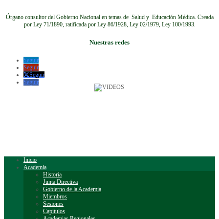
Órgano consultor del Gobierno Nacional en temas de Salud y Educación Médica.
Creada
por Ley 71/1890, ratificada por Ley 86/1928, Ley 02/1979, Ley 100/1993.
Nuestras redes
Seguir
Seguir
Seguir
Seguir
Inicio
Academia
Historia
Junta Directiva
Gobierno de la Academia
Miembros
Sesiones
Capítulos
Academias Regionales