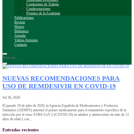
Comisiones de Trabajo
Condecoraciones
Premios de la Academia
Publicaciones
Revista
Museo
Biblioteca
Agenda
Videos-Sesiones
Contacto
NUEVAS RECOMENDACIONES PARA
USO DE REMDESIVIR EN COVID-19
Jul 30, 2020
El pasado 10 de julio de 2020, la Agencia Española de Medicamentos y Productos
Sanitarios (AEMPS) autorizó el primer medicamento para el tratamiento específico de la
infección por el virus SARS-CoV-2 (COVID-19) en adultos y adolescentes de más de 12
años de edad y con...
Entradas recientes