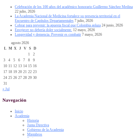
Celebración de los 100 años del académico honorario Guillermo Sánchez Medina
22 julio, 2026
La Academia Nacional de Medicina fortalece su presencia territorial en el
Encuentro de Capítulos Departamentales
7 julio, 2026
Cobrar para prevenir: la apuesta fiscal que Colombia aplaza
24 junio, 2026
Envejecer no debería doler socialmente.
12 mayo, 2026
Longevidad y demencia. Prevenir es combatir
7 mayo, 2026
agosto 2026
L
M
X
J
V
S
D
1
2
3
4
5
6
7
8
9
10
11
12
13
14
15
16
17
18
19
20
21
22
23
24
25
26
27
28
29
30
31
« Jul
Navegación
Inicio
Academia
Historia
Junta Directiva
Gobierno de la Academia
Miembros