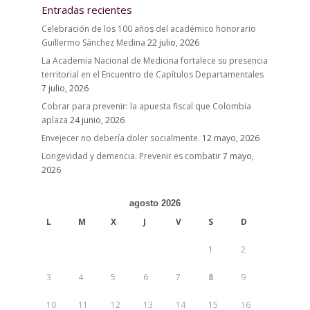
Entradas recientes
Celebración de los 100 años del académico honorario
Guillermo Sánchez Medina
22 julio, 2026
La Academia Nacional de Medicina fortalece su presencia
territorial en el Encuentro de Capítulos Departamentales
7 julio, 2026
Cobrar para prevenir: la apuesta fiscal que Colombia
aplaza
24 junio, 2026
Envejecer no debería doler socialmente.
12 mayo, 2026
Longevidad y demencia. Prevenir es combatir
7 mayo,
2026
agosto 2026
L
M
X
J
V
S
D
1
2
3
4
5
6
7
8
9
10
11
12
13
14
15
16