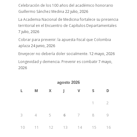
Celebración de los 100 años del académico honorario
Guillermo Sánchez Medina
22 julio, 2026
La Academia Nacional de Medicina fortalece su presencia
territorial en el Encuentro de Capítulos Departamentales
7 julio, 2026
Cobrar para prevenir: la apuesta fiscal que Colombia
aplaza
24 junio, 2026
Envejecer no debería doler socialmente.
12 mayo, 2026
Longevidad y demencia. Prevenir es combatir
7 mayo,
2026
agosto 2026
L
M
X
J
V
S
D
1
2
3
4
5
6
7
8
9
10
11
12
13
14
15
16