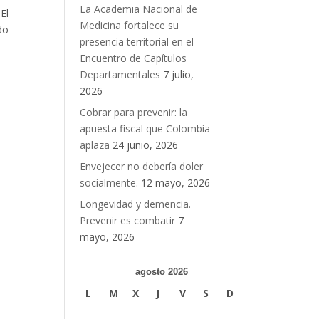
La Academia Nacional de
El
Medicina fortalece su
do
presencia territorial en el
Encuentro de Capítulos
Departamentales
7 julio,
2026
Cobrar para prevenir: la
apuesta fiscal que Colombia
aplaza
24 junio, 2026
Envejecer no debería doler
socialmente.
12 mayo, 2026
Longevidad y demencia.
Prevenir es combatir
7
mayo, 2026
agosto 2026
L
M
X
J
V
S
D