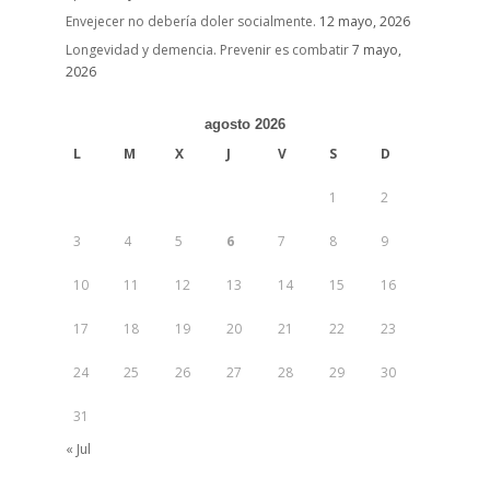
Envejecer no debería doler socialmente.
12 mayo, 2026
Longevidad y demencia. Prevenir es combatir
7 mayo,
2026
agosto 2026
L
M
X
J
V
S
D
1
2
3
4
5
6
7
8
9
10
11
12
13
14
15
16
17
18
19
20
21
22
23
24
25
26
27
28
29
30
31
« Jul